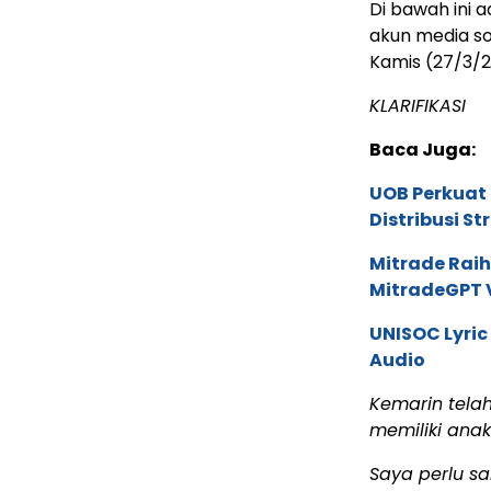
Di bawah ini a
akun media so
Kamis (27/3/2
KLARIFIKASI
Baca Juga:
UOB Perkuat
Distribusi St
Mitrade Raih
MitradeGPT V
UNISOC Lyri
Audio
Kemarin tela
memiliki anak
Saya perlu s