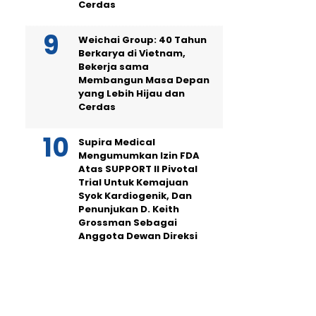
Cerdas
Weichai Group: 40 Tahun
Berkarya di Vietnam,
Bekerja sama
Membangun Masa Depan
yang Lebih Hijau dan
Cerdas
Supira Medical
Mengumumkan Izin FDA
Atas SUPPORT II Pivotal
Trial Untuk Kemajuan
Syok Kardiogenik, Dan
Penunjukan D. Keith
Grossman Sebagai
Anggota Dewan Direksi