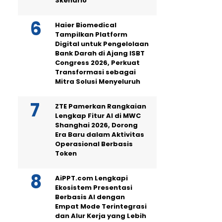
Skenario
Haier Biomedical
Tampilkan Platform
Digital untuk Pengelolaan
Bank Darah di Ajang ISBT
Congress 2026, Perkuat
Transformasi sebagai
Mitra Solusi Menyeluruh
ZTE Pamerkan Rangkaian
Lengkap Fitur AI di MWC
Shanghai 2026, Dorong
Era Baru dalam Aktivitas
Operasional Berbasis
Token
AiPPT.com Lengkapi
Ekosistem Presentasi
Berbasis AI dengan
Empat Mode Terintegrasi
dan Alur Kerja yang Lebih