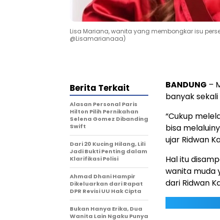
Lisa Mariana, wanita yang membongkar isu pers
@Lisamarianaaa)
BANDUNG
– M
Berita Terkait
banyak sekali 
Alasan Personal Paris
Hilton Pilih Pernikahan
“Cukup melel
Selena Gomez Dibanding
Swift
bisa melaluin
ujar Ridwan K
Dari 20 Kucing Hilang, Lili
Jadi Bukti Penting dalam
Hal itu disam
Klarifikasi Polisi
wanita muda 
Ahmad Dhani Hampir
dari Ridwan Ka
Dikeluarkan dari Rapat
DPR Revisi UU Hak Cipta
Bukan Hanya Erika, Dua
Wanita Lain Ngaku Punya