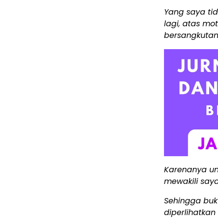
Yang saya ti
lagi, atas m
bersangkutan
Karenanya un
mewakili say
Sehingga bukt
diperlihatka