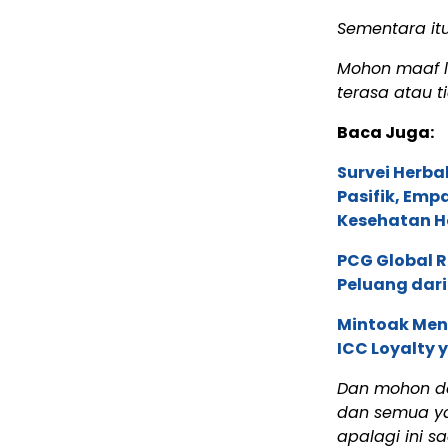
Sementara it
Mohon maaf la
terasa atau t
Baca Juga:
Survei Herba
Pasifik, Em
Kesehatan Ho
PCG Global 
Peluang dari
Mintoak Men
ICC Loyalty 
Dan mohon doa
dan semua ya
apalagi ini s