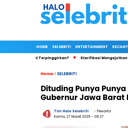
HOME
SELEBRITI
ENTERTAINMENT
KECANT
 Ariel NOAH Terpinggirkan?
Klarifikasi Mengejutkan Istri Me
Home
SELEBRITI
/
Dituding Punya Punya 
Gubernur Jawa Barat R
Tim Halo Selebriti
- Pewarta
Kamis, 27 Maret 2025
- 08:27