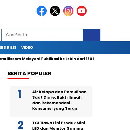
ERS RILIS
VIDEO
com Melayani Publikasi ke Lebih dari 150 Media Online Berbagai S
BERITA POPULER
Air Kelapa dan Pemulihan
Saat Diare: Bukti Ilmiah
dan Rekomendasi
Konsumsi yang Teruji
TCL Bawa Lini Produk Mini
LED dan Monitor Gaming