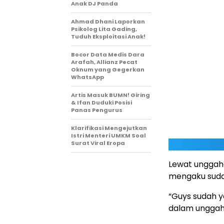
Anak DJ Panda
Ahmad Dhani Laporkan
Psikolog Lita Gading,
Tuduh Eksploitasi Anak!
Bocor Data Medis Dara
Arafah, Allianz Pecat
Oknum yang Gegerkan
WhatsApp
Artis Masuk BUMN! Giring
& Ifan Duduki Posisi
Panas Pengurus
Klarifikasi Mengejutkan
Istri Menteri UMKM Soal
Surat Viral Eropa
Lewat unggaha
mengaku sudah
“Guys sudah ya
dalam unggah