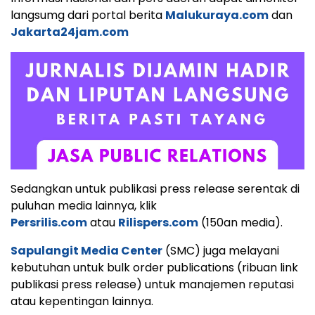
langsumg dari portal berita
Malukuraya.com
dan
Jakarta24jam.com
Sedangkan untuk publikasi press release serentak di
puluhan media lainnya, klik
Persrilis.com
atau
Rilispers.com
(150an media).
Sapulangit Media Center
(SMC) juga melayani
kebutuhan untuk bulk order publications (ribuan link
publikasi press release) untuk manajemen reputasi
atau kepentingan lainnya.