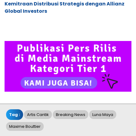
Kemitraan Distribusi Strategis dengan Allianz
Global Investors
Tag :
Artis Cantik
Breaking News
Luna Maya
Maxime Bouttier