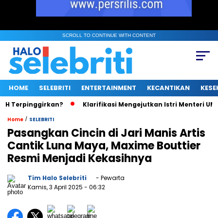
SCROLL TO CONTINUE WITH CONTENT
HOME
SELEBRITI
ENTERTAINMENT
KECANTIKAN
KESE
Terpinggirkan?
Klarifikasi Mengejutkan Istri Menteri UMKM So
/
Home
SELEBRITI
Pasangkan Cincin di Jari Manis Artis
Cantik Luna Maya, Maxime Bouttier
Resmi Menjadi Kekasihnya
Tim Halo Selebriti
- Pewarta
Kamis, 3 April 2025
- 06:32