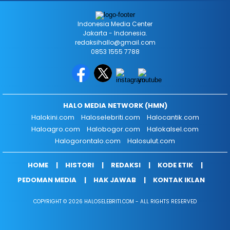
Indonesia Media Center
Jakarta - Indonesia.
redaksihallo@gmail.com
0853 1555 7788
HALO MEDIA NETWORK (HMN)
Halokini.com
Haloselebriti.com
Halocantik.com
Haloagro.com
Halobogor.com
Halokalsel.com
Halogorontalo.com
Halosulut.com
HOME
HISTORI
REDAKSI
KODE ETIK
PEDOMAN MEDIA
HAK JAWAB
KONTAK IKLAN
COPYRIGHT © 2026 HALOSELEBRITI.COM - ALL RIGHTS RESERVED