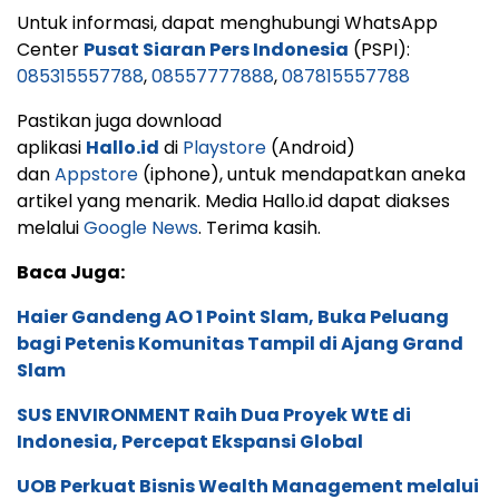
Untuk informasi, dapat menghubungi WhatsApp
Center
Pusat Siaran Pers Indonesia
(PSPI):
085315557788
,
08557777888
,
087815557788
Pastikan juga download
aplikasi
Hallo.id
di
Playstore
(Android)
dan
Appstore
(iphone), untuk mendapatkan aneka
artikel yang menarik. Media Hallo.id dapat diakses
melalui
Google News
. Terima kasih.
Baca Juga:
Haier Gandeng AO 1 Point Slam, Buka Peluang
bagi Petenis Komunitas Tampil di Ajang Grand
Slam
SUS ENVIRONMENT Raih Dua Proyek WtE di
Indonesia, Percepat Ekspansi Global
UOB Perkuat Bisnis Wealth Management melalui