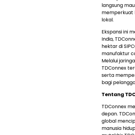
langsung maup
memperkuat k
lokal.
Ekspansi ini 
India, TDCon
hektar di SIP
manufaktur ca
Melalui jaring
TDConnex teru
serta memper
bagi pelangga
Tentang TD
TDConnex men
depan. TDCon
global menci
manusia hidup