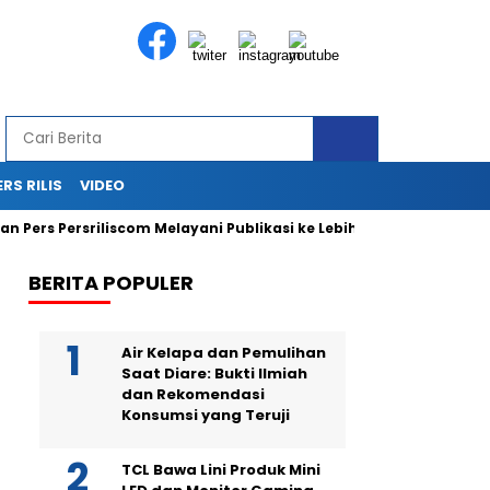
ERS RILIS
VIDEO
 Persriliscom Melayani Publikasi ke Lebih dari 150 Media Online 
BERITA POPULER
Air Kelapa dan Pemulihan
Saat Diare: Bukti Ilmiah
dan Rekomendasi
Konsumsi yang Teruji
TCL Bawa Lini Produk Mini