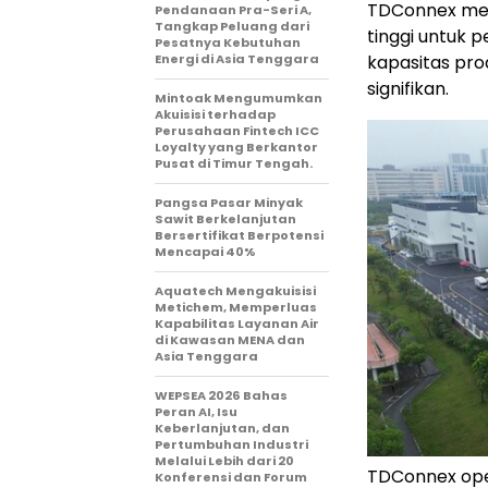
TDConnex mem
Pendanaan Pra-Seri A,
Tangkap Peluang dari
tinggi untuk p
Pesatnya Kebutuhan
Energi di Asia Tenggara
kapasitas pro
signifikan.
Mintoak Mengumumkan
Akuisisi terhadap
Perusahaan Fintech ICC
Loyalty yang Berkantor
Pusat di Timur Tengah.
Pangsa Pasar Minyak
Sawit Berkelanjutan
Bersertifikat Berpotensi
Mencapai 40%
Aquatech Mengakuisisi
Metichem, Memperluas
Kapabilitas Layanan Air
di Kawasan MENA dan
Asia Tenggara
WEPSEA 2026 Bahas
Peran AI, Isu
Keberlanjutan, dan
Pertumbuhan Industri
Melalui Lebih dari 20
TDConnex open
Konferensi dan Forum