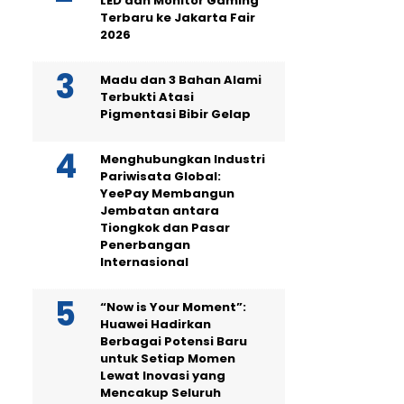
LED dan Monitor Gaming
Terbaru ke Jakarta Fair
2026
Madu dan 3 Bahan Alami
Terbukti Atasi
Pigmentasi Bibir Gelap
Menghubungkan Industri
Pariwisata Global:
YeePay Membangun
Jembatan antara
Tiongkok dan Pasar
Penerbangan
Internasional
“Now is Your Moment”:
Huawei Hadirkan
Berbagai Potensi Baru
untuk Setiap Momen
Lewat Inovasi yang
Mencakup Seluruh