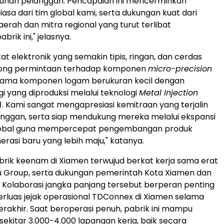
uhan pelanggan. Pencapaian ini mencerminkan
biasa dari tim global kami, serta dukungan kuat dari
erah dan mitra regional yang turut terlibat
rik ini," jelasnya.
t elektronik yang semakin tipis, ringan, dan cerdas
ong permintaan terhadap komponen
micro-precision
utama komponen logam berukuran kecil dengan
gi yang diproduksi melalui teknologi
Metal Injection
. Kami sangat mengapresiasi kemitraan yang terjalin
nggan, serta siap mendukung mereka melalui ekspansi
global guna mempercepat pengembangan produk
erasi baru yang lebih maju," katanya.
rik keenam di Xiamen terwujud berkat kerja sama erat
u Group, serta dukungan pemerintah Kota Xiamen dan
an. Kolaborasi jangka panjang tersebut berperan penting
luas jejak operasional TDConnex di Xiamen selama
erakhir. Saat beroperasi penuh, pabrik ini mampu
ekitar 3.000-4.000 lapangan kerja, baik secara