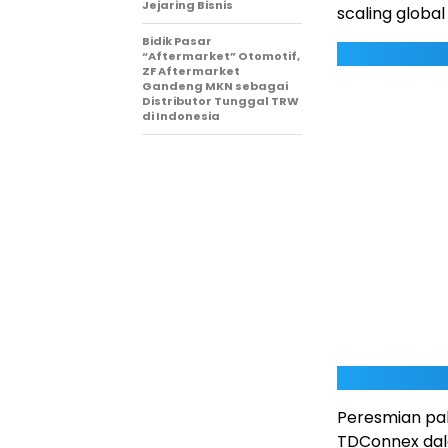
Jejaring Bisnis
scaling global
Bidik Pasar
“Aftermarket” Otomotif,
ZF Aftermarket
Gandeng MKN sebagai
Distributor Tunggal TRW
di Indonesia
Peresmian pab
TDConnex da