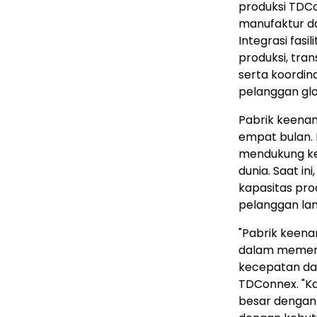
produksi TDCon
manufaktur da
Integrasi fas
produksi, tra
serta koordin
pelanggan gl
Pabrik keenam
empat bulan.
mendukung keb
dunia. Saat in
kapasitas pro
pelanggan la
"Pabrik kee
dalam memenu
kecepatan dan
TDConnex. "Ka
besar dengan 