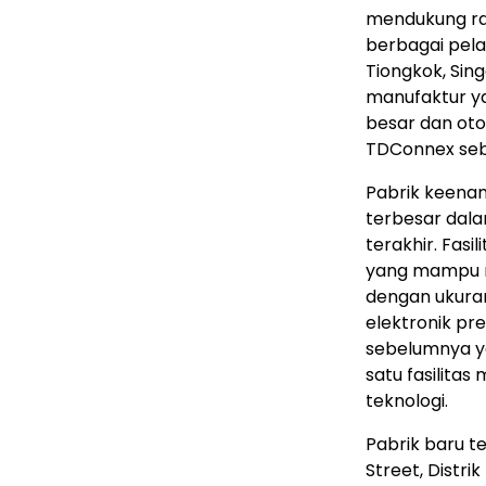
mendukung ran
berbagai pelan
Tiongkok, Sing
manufaktur ya
besar dan oto
TDConnex se
Pabrik keena
terbesar dala
terakhir. Fasi
yang mampu m
dengan ukuran
elektronik pr
sebelumnya ya
satu fasilitas
teknologi.
Pabrik baru t
Street, Distr