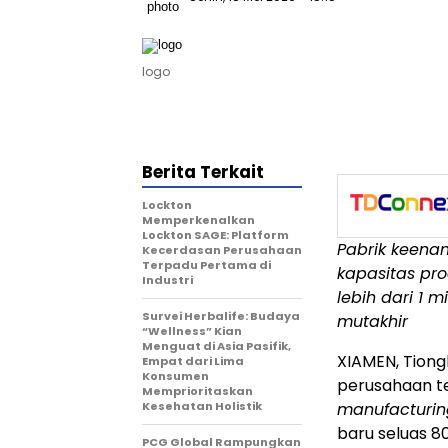
logo
Berita Terkait
Lockton
Memperkenalkan
Lockton SAGE: Platform
Pabrik keenam
Kecerdasan Perusahaan
Terpadu Pertama di
kapasitas pro
Industri
lebih dari 1 
Survei Herbalife: Budaya
mutakhir
“Wellness” Kian
Menguat di Asia Pasifik,
XIAMEN, Tiong
Empat dari Lima
Konsumen
perusahaan t
Memprioritaskan
Kesehatan Holistik
manufacturin
baru seluas 80
PCG Global Rampungkan