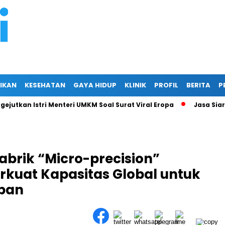
IKAN
KESEHATAN
GAYA HIDUP
KLINIK
PROFIL
BERITA
P
an Istri Menteri UMKM Soal Surat Viral Eropa
Jasa Siaran Pers
brik “Micro-precision”
rkuat Kapasitas Global untuk
epan