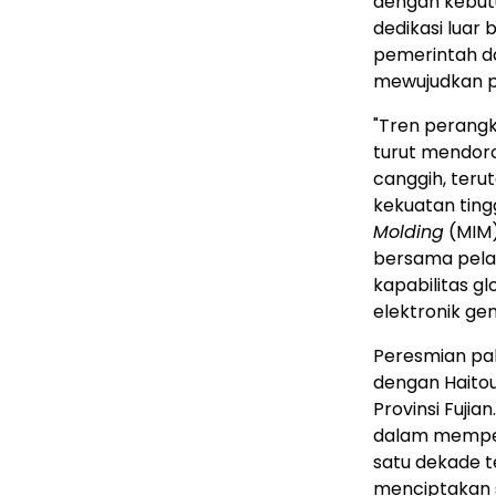
dengan kebut
dedikasi luar 
pemerintah da
mewujudkan pab
"Tren perangka
turut mendor
canggih, ter
kekuatan ting
Molding
(MIM)
bersama pela
kapabilitas 
elektronik gen
Peresmian pab
dengan Haito
Provinsi Fuji
dalam memper
satu dekade t
menciptakan s