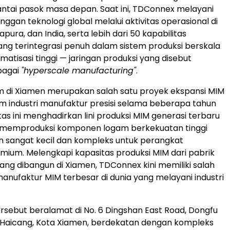
tai pasok masa depan. Saat ini, TDConnex melayani
ggan teknologi global melalui aktivitas operasional di
apura, dan India, serta lebih dari 50 kapabilitas
ng terintegrasi penuh dalam sistem produksi berskala
matisasi tinggi — jaringan produksi yang disebut
bagai
"hyperscale manufacturing"
.
m di Xiamen merupakan salah satu proyek ekspansi MIM
m industri manufaktur presisi selama beberapa tahun
litas ini menghadirkan lini produksi MIM generasi terbaru
emproduksi komponen logam berkekuatan tinggi
 sangat kecil dan kompleks untuk perangkat
emium. Melengkapi kapasitas produksi MIM dari pabrik
ng dibangun di Xiamen, TDConnex kini memiliki salah
 manufaktur MIM terbesar di dunia yang melayani industri
ersebut beralamat di No. 6 Dingshan East Road, Dongfu
ik Haicang, Kota Xiamen, berdekatan dengan kompleks