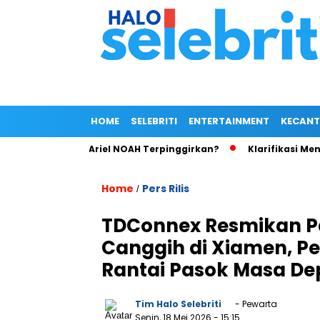
HOME
SELEBRITI
ENTERTAINMENT
KECANT
aim Wong, Ariel NOAH Terpinggirkan?
Klarifikasi Mengejutk
Home
Pers Rilis
/
TDConnex Resmikan Pa
Canggih di Xiamen, Pe
Rantai Pasok Masa D
Tim Halo Selebriti
- Pewarta
Senin, 18 Mei 2026
- 15:15