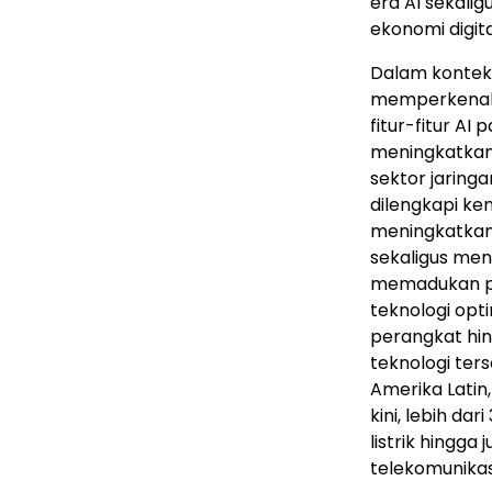
era AI sekal
ekonomi digita
Dalam konteks
memperkenalk
fitur-fitur AI
meningkatkan 
sektor jaring
dilengkapi k
meningkatkan 
sekaligus men
memadukan pe
teknologi opt
perangkat hin
teknologi ter
Amerika Latin, 
kini, lebih da
listrik hingga
telekomunikas