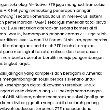
gan teknologi AI-Native, ZTE juga menghadirkan solusi
as AIR Net yang mendukung penerapan jaringan
driving"
secara komersial. Solusi ini merevolusi sistem
an pemeliharaan (O&M) sekaligus menekan total biaya
TCO). AIR Net telah diterapkan secara komersial di
yah. Saat ini, kemampuan jaringan cerdas ZTE juga telah
tifikasi level L4 dari TM Forum. Di sisi lain, agen cerdas
dikembangkan sendiri oleh ZTE telah diterapkan
al guna meningkatkan otomatisasi dan kecerdasan
rta membantu operator beralih menuju pengembangan
s tingkat lanjut.
isi jaringan yang kompleks dan beragam di Amerika
rus mengembangkan solusi berbasis skenario untuk
kesenjangan digital di kawasan tersebut. Untuk
ingan di area dalam ruang, ZTE bekerja sama dengan
al Chili, Millicom, dalam menerapkan solusi Qcell guna
konektivitas gigabita yang stabil di seluruh gedung.
 wilayah pedesaan terpencil, ZTE menggandeng