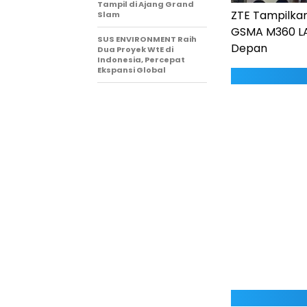
Tampil di Ajang Grand
ZTE Tampilkan
Slam
GSMA M360 LA
SUS ENVIRONMENT Raih
Depan
Dua Proyek WtE di
Indonesia, Percepat
Ekspansi Global