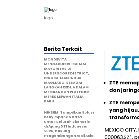
logo
Berita Terkait
MONDEVITA
MENGAKUISISI SAHAM
MAYORITAS DI
UNDERSCORE DISTRICT,
PERUSAHAAN INDUK
ZTE memapa
MAGLIANO, SEBAGAI
LANGKAH KEDUA DALAM
dan jaring
MEMBANGUN PLATFORM
MEREK MEWAH ITALIA
BARU
ZTE memper
yang hijau
HIKSEMI Tampilkan Solusi
transforma
Penyimpanan Data
untuk Seluruh Skenario
di Ajang DTI Indonesia
MEXICO CITY
,
2026, Dukung
Pengembangan AI di Asia
000063.SZ), p