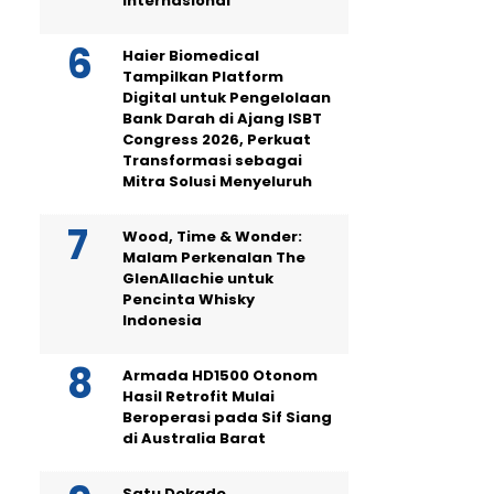
Internasional
Haier Biomedical
Tampilkan Platform
Digital untuk Pengelolaan
Bank Darah di Ajang ISBT
Congress 2026, Perkuat
Transformasi sebagai
Mitra Solusi Menyeluruh
Wood, Time & Wonder:
Malam Perkenalan The
GlenAllachie untuk
Pencinta Whisky
Indonesia
Armada HD1500 Otonom
Hasil Retrofit Mulai
Beroperasi pada Sif Siang
di Australia Barat
Satu Dekade