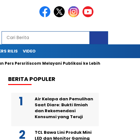
ERS RILIS
VIDEO
 Persriliscom Melayani Publikasi ke Lebih dari 150 Media Online 
BERITA POPULER
Air Kelapa dan Pemulihan
Saat Diare: Bukti Ilmiah
dan Rekomendasi
Konsumsi yang Teruji
TCL Bawa Lini Produk Mini
LED dan Monitor Gaming