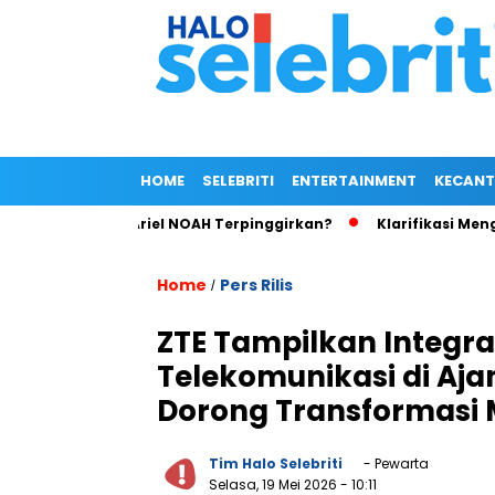
HOME
SELEBRITI
ENTERTAINMENT
KECANT
aim Wong, Ariel NOAH Terpinggirkan?
Klarifikasi Mengejutk
Home
Pers Rilis
/
ZTE Tampilkan Integra
Telekomunikasi di Aj
Dorong Transformasi 
Tim Halo Selebriti
- Pewarta
Selasa, 19 Mei 2026
- 10:11