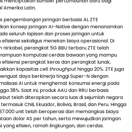
igus menciptakan sumber pertumbuhan baru bagi
l Amerika Latin.
 pengembangan jaringan berbasis AI, ZTE
an konsep jaringan AI-Native dengan menanamkan
 pada seluruh lapisan dan proses jaringan untuk
efisiensi sekaligus menekan biaya operasional. Di
an nirkabel, perangkat 5G BBU terbaru ZTE telah
emampuan komputasi cerdas bawaan yang mampu
efisiensi perangkat keras dan perangkat lunak,
aikkan kapasitas
cell throughput
hingga 20%. ZTE juga
nguat daya berkinerja tinggi Super-N dengan
imalisasi AI untuk menghemat konsumsi energi pada
gga 38%. Saat ini, produk AAU dan RRU berbasis
sebut telah diterapkan secara luas di sejumlah negara
termasuk Chili, Ekuador, Bolivia, Brasil, dan Peru. Hingga
ri 37.000 unit telah beroperasi dan memangkas biaya
 jutaan dolar AS per tahun, serta mewujudkan jaringan
i yang efisien, ramah lingkungan, dan cerdas.