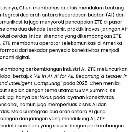
tasinya, Chen membahas analisis mendalam tentang
integrasi dua arah antara kecerdasan buatan (AI) dan
komunikasi. Ia juga menyoroti pencapaian ZTE di pasar
selama dua dekade terakhir, praktik inovasi jaringan AI-
 solusi cerdas lintas-skenario yang dikembangkan ZTE.
, ZTE membantu operator telekomunikasi di Amerika
sformasi dari sekadar penyedia konektivitas menjadi
nomi digital.
elombang perkembangan industri AI, ZTE meluncurkan
 global bertajuk
"All in AI, AI for All, Becoming a Leader in
and Intelligent Computing"
pada 2025. Chen menilai,
ebut sejalan dengan tema utama GSMA Summit. Ke
dak lagi hanya berfokus pada layanan konektivitas
ensional, namun juga memperluas bisnis AI dan
das. Melalui integrasi dua arah antara AI guna
ringan dan jaringan yang mendukung AI, ZTE
del bisnis baru yang sesuai dengan perkembangan