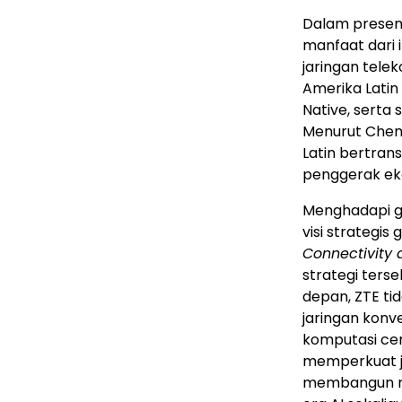
Dalam presen
manfaat dari 
jaringan tele
Amerika Latin 
Native, serta
Menurut Chen
Latin bertran
penggerak eko
Menghadapi g
visi strategis
Connectivity 
strategi ters
depan, ZTE ti
jaringan konv
komputasi cer
memperkuat ja
membangun mo