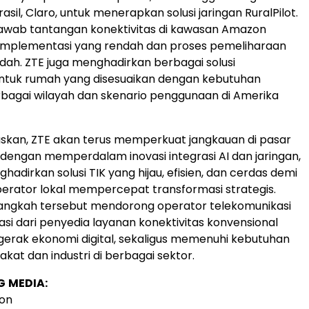
sil, Claro, untuk menerapkan solusi jaringan RuralPilot.
njawab tantangan konektivitas di kawasan Amazon
 implementasi yang rendah dan proses pemeliharaan
dah. ZTE juga menghadirkan berbagai solusi
untuk rumah yang disesuaikan dengan kebutuhan
erbagai wilayah dan skenario penggunaan di Amerika
kan, ZTE akan terus memperkuat jangkauan di pasar
 dengan memperdalam inovasi integrasi AI dan jaringan,
hadirkan solusi TIK yang hijau, efisien, dan cerdas demi
rator lokal mempercepat transformasi strategis.
langkah tersebut mendorong operator telekomunikasi
si dari penyedia layanan konektivitas konvensional
erak ekonomi digital, sekaligus memenuhi kebutuhan
akat dan industri di berbagai sektor.
G
MEDIA:
ion