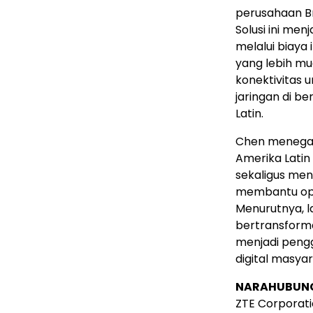
perusahaan Bra
Solusi ini me
melalui biaya
yang lebih mu
konektivitas 
jaringan di b
Latin.
Chen menegas
Amerika Latin
sekaligus meng
membantu ope
Menurutnya, 
bertransforma
menjadi pengg
digital masyar
NARAHUBUN
ZTE Corporat