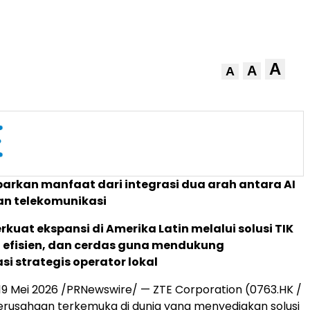
A
A
A
rkan manfaat dari integrasi dua arah antara AI
an telekomunikasi
kuat ekspansi di Amerika Latin melalui solusi TIK
, efisien, dan cerdas guna mendukung
si strategis operator lokal
19 Mei 2026
/PRNewswire/ — ZTE Corporation (0763.HK /
erusahaan terkemuka di dunia yang menyediakan solusi