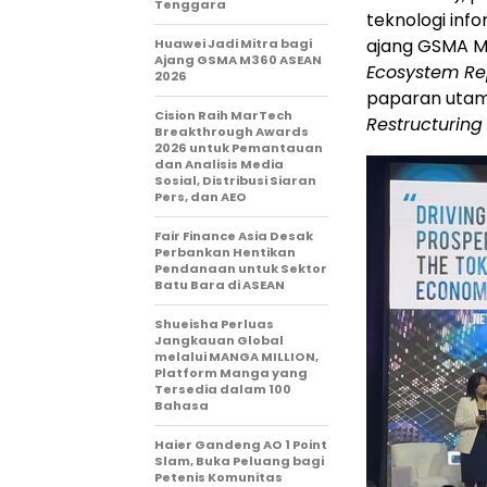
Tenggara
teknologi info
ajang GSMA M3
Huawei Jadi Mitra bagi
Ajang GSMA M360 ASEAN
Ecosystem Re
2026
paparan utam
Cision Raih MarTech
Restructuring
Breakthrough Awards
2026 untuk Pemantauan
dan Analisis Media
Sosial, Distribusi Siaran
Pers, dan AEO
Fair Finance Asia Desak
Perbankan Hentikan
Pendanaan untuk Sektor
Batu Bara di ASEAN
Shueisha Perluas
Jangkauan Global
melalui MANGA MILLION,
Platform Manga yang
Tersedia dalam 100
Bahasa
Haier Gandeng AO 1 Point
Slam, Buka Peluang bagi
Petenis Komunitas