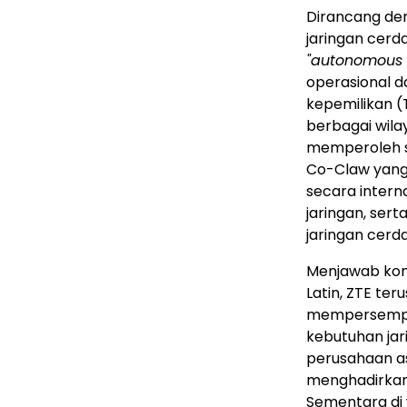
Dirancang den
jaringan cerd
"autonomous 
operasional d
kepemilikan (
berbagai wila
memperoleh ser
Co-Claw yang 
secara intern
jaringan, se
jaringan cerda
Menjawab kond
Latin, ZTE te
mempersempit 
kebutuhan jar
perusahaan as
menghadirkan 
Sementara di