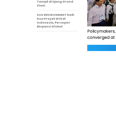
Tampil di Ajang Grand
Slam
SUS ENVIRONMENT Raih
Dua Proyek WtE di
Indonesia, Percepat
Ekspansi Global
Policymakers,
converged at