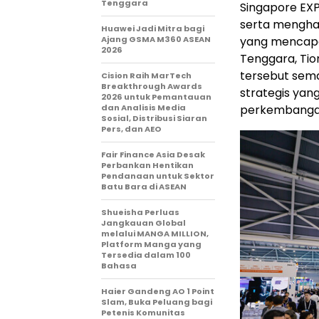
Tenggara
Singapore EXPO
serta mengha
Huawei Jadi Mitra bagi
Ajang GSMA M360 ASEAN
yang mencapai
2026
Tenggara, Tio
tersebut sem
Cision Raih MarTech
Breakthrough Awards
strategis yan
2026 untuk Pemantauan
dan Analisis Media
perkembangan 
Sosial, Distribusi Siaran
Pers, dan AEO
Fair Finance Asia Desak
Perbankan Hentikan
Pendanaan untuk Sektor
Batu Bara di ASEAN
Shueisha Perluas
Jangkauan Global
melalui MANGA MILLION,
Platform Manga yang
Tersedia dalam 100
Bahasa
Haier Gandeng AO 1 Point
Slam, Buka Peluang bagi
Petenis Komunitas