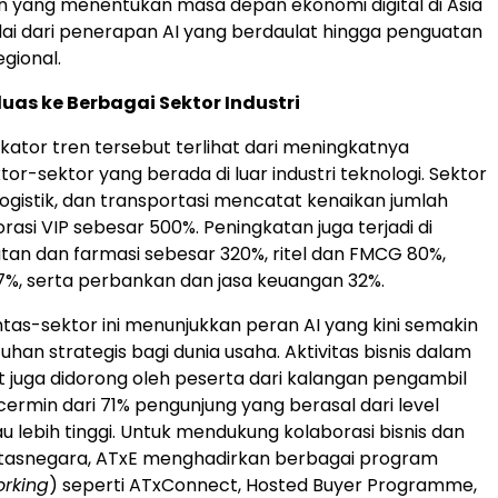
 yang menentukan masa depan ekonomi digital di Asia
ai dari penerapan AI yang berdaulat hingga penguatan
egional.
luas ke Berbagai Sektor Industri
ikator tren tersebut terlihat dari meningkatnya
ktor-sektor yang berada di luar industri teknologi. Sektor
logistik, dan transportasi mencatat kenaikan jumlah
rasi VIP sebesar 500%. Peningkatan juga terjadi di
tan dan farmasi sebesar 320%, ritel dan FMCG 80%,
%, serta perbankan dan jasa keuangan 32%.
ntas-sektor ini menunjukkan peran AI yang kini semakin
han strategis bagi dunia usaha. Aktivitas bisnis dalam
t juga didorong oleh peserta dari kalangan pengambil
cermin dari 71% pengunjung yang berasal dari level
u lebih tinggi. Untuk mendukung kolaborasi bisnis dan
intasnegara, ATxE menghadirkan berbagai program
rking
) seperti ATxConnect, Hosted Buyer Programme,