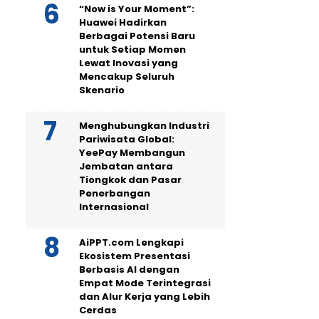
“Now is Your Moment”:
Huawei Hadirkan
Berbagai Potensi Baru
untuk Setiap Momen
Lewat Inovasi yang
Mencakup Seluruh
Skenario
Menghubungkan Industri
Pariwisata Global:
YeePay Membangun
Jembatan antara
Tiongkok dan Pasar
Penerbangan
Internasional
AiPPT.com Lengkapi
Ekosistem Presentasi
Berbasis AI dengan
Empat Mode Terintegrasi
dan Alur Kerja yang Lebih
Cerdas