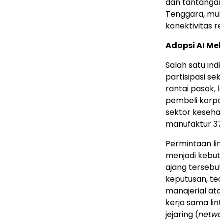
dan tantangan
Tenggara, mul
konektivitas r
Adopsi AI Me
Salah satu ind
partisipasi se
rantai pasok, 
pembeli korpo
sektor keseha
manufaktur 37
Permintaan li
menjadi kebutu
ajang tersebu
keputusan, te
manajerial ata
kerja sama l
jejaring (
netwo