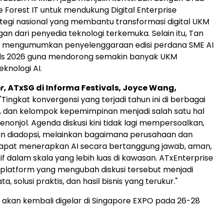
 Forest IT untuk mendukung Digital Enterprise
rategi nasional yang membantu transformasi digital UKM
an dari penyedia teknologi terkemuka. Selain itu, Tan
ut mengumumkan penyelenggaraan edisi perdana SME AI
s 2026 guna mendorong semakin banyak UKM
knologi AI.
r
, ATxSG di Informa Festivals, Joyce Wang,
Tingkat konvergensi yang terjadi tahun ini di berbagai
ar, dan kelompok kepemimpinan menjadi salah satu hal
nonjol. Agenda diskusi kini tidak lagi mempersoalkan,
an diadopsi, melainkan bagaimana perusahaan dan
apat menerapkan AI secara bertanggung jawab, aman,
if dalam skala yang lebih luas di kawasan. ATxEnterprise
 platform yang mengubah diskusi tersebut menjadi
a, solusi praktis, dan hasil bisnis yang terukur."
 akan kembali digelar di Singapore EXPO pada 26-28