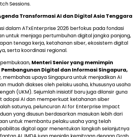
tch Sessions.
genda Transformasi AI dan Digital Asia Tenggara
usi dalam ATxEnterprise 2026 berfokus pada fondasi
an untuk menjaga pertumbuhan digital jangka panjang,
apan tenaga kerja, ketahanan siber, ekosistem digital
, serta koordinasi regional.
o pembukaan,
Menteri Senior yang memimpin
 Pembangunan Digital dan Informasi Singapura,
w
, membahas upaya Singapura untuk menjadikan AI
 dan mudah diakses oleh pelaku usaha, khususnya usaha
ngah (UKM). Sejumlah inisiatif baru juga dilansir guna
adopsi AI dan memperkuat ketahanan siber
alah satunya, peluncuran AI for Enterprise Impact
duan yang disusun berdasarkan masukan lebih dari
haan untuk membantu pelaku usaha yang telah
abilitas digital agar menentukan langkah selanjutnya
aatan AI. IMDA juga menjalin kemitraan dengan Grab