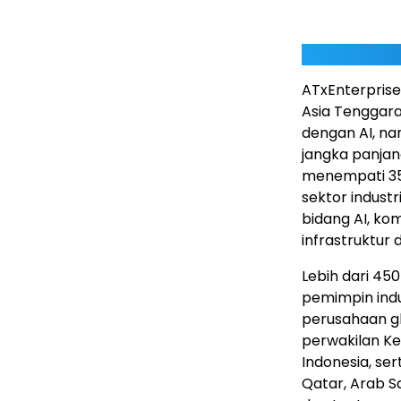
ATxEnterprise
Asia Tenggara
dengan AI, na
jangka panjan
menempati 35
sektor indust
bidang AI, ko
infrastruktur d
Lebih dari 45
pemimpin indus
perusahaan glo
perwakilan K
Indonesia, se
Qatar, Arab S