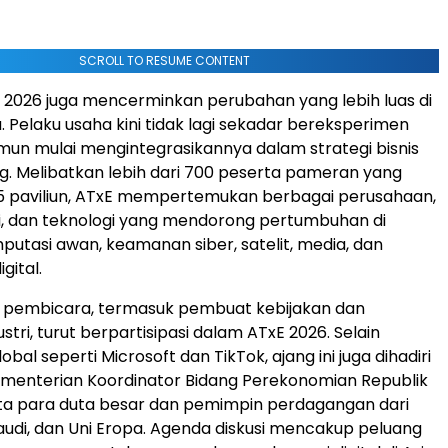
SCROLL TO RESUME CONTENT
 2026 juga mencerminkan perubahan yang lebih luas di
. Pelaku usaha kini tidak lagi sekadar bereksperimen
mun mulai mengintegrasikannya dalam strategi bisnis
g. Melibatkan lebih dari 700 peserta pameran yang
 paviliun, ATxE mempertemukan berbagai perusahaan,
ri, dan teknologi yang mendorong pertumbuhan di
mputasi awan, keamanan siber, satelit, media, dan
igital.
0 pembicara, termasuk pembuat kebijakan dan
tri, turut berpartisipasi dalam ATxE 2026. Selain
bal seperti Microsoft dan TikTok, ajang ini juga dihadiri
ementerian Koordinator Bidang Perekonomian Republik
rta para duta besar dan pemimpin perdagangan dari
audi, dan Uni Eropa. Agenda diskusi mencakup peluang