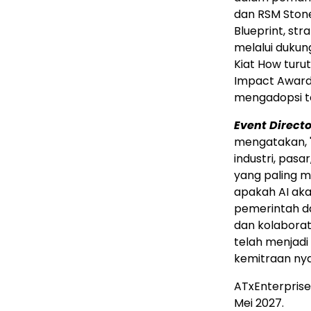
dan RSM Stone
Blueprint, st
melalui dukung
Kiat How tur
Impact Award
mengadopsi te
Event Directo
mengatakan, "
industri, pas
yang paling me
apakah AI ak
pemerintah d
dan kolaborat
telah menjadi
kemitraan nyat
ATxEnterprise
Mei 2027.