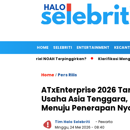
HOME
SELEBRITI
ENTERTAINMENT
KECANT
im Wong, Ariel NOAH Terpinggirkan?
Klarifikasi Mengejutkan
Home
Pers Rilis
/
ATxEnterprise 2026 Ta
Usaha Asia Tenggara, 
Menuju Penerapan Ny
Tim Halo Selebriti
- Pewarta
Minggu, 24 Mei 2026
- 08:40