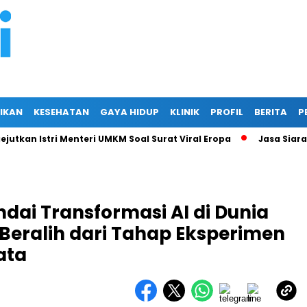
IKAN
KESEHATAN
GAYA HIDUP
KLINIK
PROFIL
BERITA
P
 Istri Menteri UMKM Soal Surat Viral Eropa
Jasa Siaran Pers 
ndai Transformasi AI di Dunia
Beralih dari Tahap Eksperimen
ata