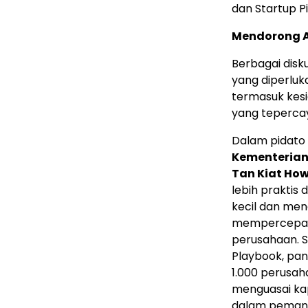
dan Startup Pi
Mendorong A
Berbagai disk
yang diperluk
termasuk kesi
yang tepercaya
Dalam pidat
Kementerian
Tan Kiat Ho
lebih praktis
kecil dan mene
mempercepat 
perusahaan. S
Playbook, pan
1.000 perusa
menguasai kap
dalam pemanf