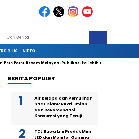
ERS RILIS
VIDEO
Persriliscom Melayani Publikasi ke Lebih dari 150 Media Online B
BERITA POPULER
Air Kelapa dan Pemulihan
Saat Diare: Bukti Ilmiah
dan Rekomendasi
Konsumsi yang Teruji
TCL Bawa Lini Produk Mini
LED dan Monitor Gaming