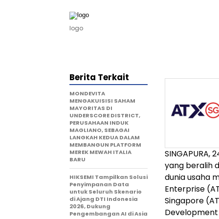
logo
Berita Terkait
MONDEVITA
MENGAKUISISI SAHAM
MAYORITAS DI
UNDERSCORE DISTRICT,
PERUSAHAAN INDUK
MAGLIANO, SEBAGAI
LANGKAH KEDUA DALAM
MEMBANGUN PLATFORM
MEREK MEWAH ITALIA
SINGAPURA, 24
BARU
yang beralih 
dunia usaha m
HIKSEMI Tampilkan Solusi
Penyimpanan Data
Enterprise (A
untuk Seluruh Skenario
di Ajang DTI Indonesia
Singapore (AT
2026, Dukung
Development A
Pengembangan AI di Asia