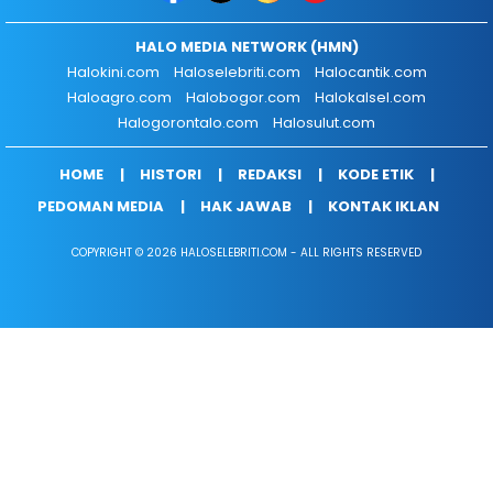
HALO MEDIA NETWORK (HMN)
Halokini.com
Haloselebriti.com
Halocantik.com
Haloagro.com
Halobogor.com
Halokalsel.com
Halogorontalo.com
Halosulut.com
HOME
HISTORI
REDAKSI
KODE ETIK
PEDOMAN MEDIA
HAK JAWAB
KONTAK IKLAN
COPYRIGHT © 2026 HALOSELEBRITI.COM - ALL RIGHTS RESERVED