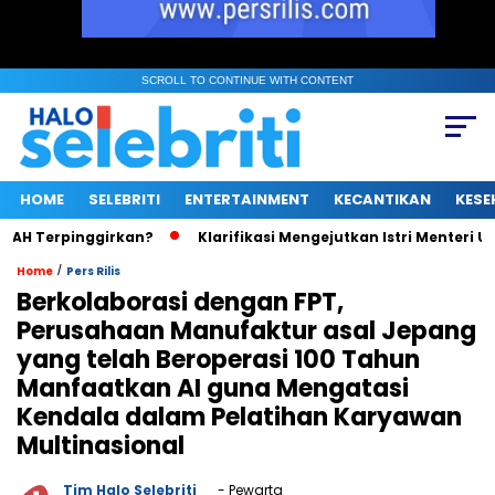
SCROLL TO CONTINUE WITH CONTENT
HOME
SELEBRITI
ENTERTAINMENT
KECANTIKAN
KESE
 Terpinggirkan?
Klarifikasi Mengejutkan Istri Menteri UMKM 
/
Home
Pers Rilis
Berkolaborasi dengan FPT,
Perusahaan Manufaktur asal Jepang
yang telah Beroperasi 100 Tahun
Manfaatkan AI guna Mengatasi
Kendala dalam Pelatihan Karyawan
Multinasional
Tim Halo Selebriti
- Pewarta