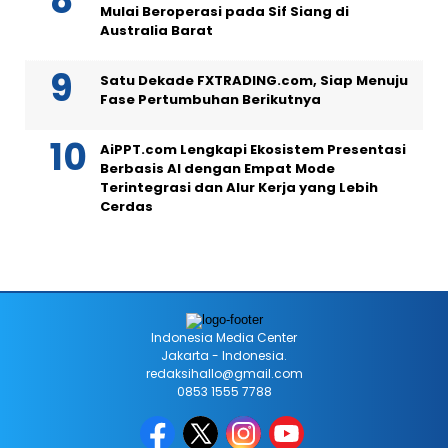
Mulai Beroperasi pada Sif Siang di
Australia Barat
Satu Dekade FXTRADING.com, Siap Menuju
Fase Pertumbuhan Berikutnya
AiPPT.com Lengkapi Ekosistem Presentasi
Berbasis AI dengan Empat Mode
Terintegrasi dan Alur Kerja yang Lebih
Cerdas
Indonesia Media Center
Jakarta - Indonesia.
redaksihallo@gmail.com
0853 1555 7788