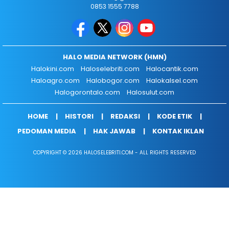
0853 1555 7788
HALO MEDIA NETWORK (HMN)
Halokini.com
Haloselebriti.com
Halocantik.com
Haloagro.com
Halobogor.com
Halokalsel.com
Halogorontalo.com
Halosulut.com
HOME
HISTORI
REDAKSI
KODE ETIK
PEDOMAN MEDIA
HAK JAWAB
KONTAK IKLAN
COPYRIGHT © 2026 HALOSELEBRITI.COM - ALL RIGHTS RESERVED