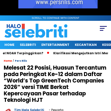
SCROLL TO CONTINUE WITH CONTENT
HOME
SELEBRITI
ENTERTAINMENT
KECANTIKAN
KESE
l NOAH Terpinggirkan?
Klarifikasi Mengejutkan Istri Menteri
/
Home
Pers Rilis
Melesat 22 Posisi, Huasun Tercantum
pada Peringkat Ke-12 dalam Daftar
“World’s Top GreenTech Companies
2026” versi TIME Berkat
Kepercayaan Pasar terhadap
Teknologi HJT
Tim Halo Selebriti
- Pewarta