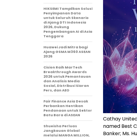
HIKSEMI Tampilkan Solusi
Penyimpanan Data
untuk Seluruh Skenario
di Ajang DTI Indonesia
2026, Dukung
Pengembangan AI di Asia
Tenggara
Huawei Jadi Mitra bagi
Ajang GSMA M360 ASEAN
2026
Cision Raih MarTech
Breakthrough Awards
2026 untuk Pemantauan
dan Analisis Media
Sosial, Distribusi Siaran
Pers, dan AEO
Fair Finance Asia Desak
Perbankan Hentikan
Pendanaan untuk Sektor
Batu Bara di ASEAN
Cathay United
named Best C
Shueisha Perluas
Jangkauan Global
Banker; Ms. H
melalui MANGA MILLION,