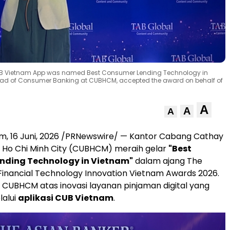
CUB Vietnam App was named Best Consumer Lending Technology in
Head of Consumer Banking at CUBHCM, accepted the award on behalf of
A
A
A
am
,
16 Juni, 2026
/PRNewswire/ — Kantor Cabang Cathay
i Ho Chi Minh City (CUBHCM) meraih gelar
"Best
nding Technology in Vietnam"
dalam ajang The
Financial Technology Innovation Vietnam Awards 2026.
ih CUBHCM atas inovasi layanan pinjaman digital yang
lalui
aplikasi CUB Vietnam
.