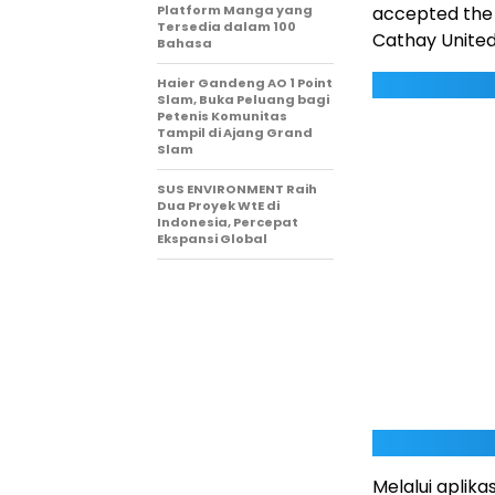
accepted the 
Platform Manga yang
Tersedia dalam 100
Cathay Unite
Bahasa
Haier Gandeng AO 1 Point
Slam, Buka Peluang bagi
Petenis Komunitas
Tampil di Ajang Grand
Slam
SUS ENVIRONMENT Raih
Dua Proyek WtE di
Indonesia, Percepat
Ekspansi Global
Melalui aplik