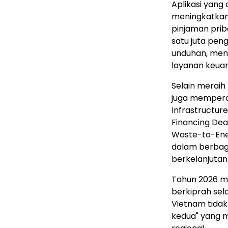
Aplikasi yang
meningkatka
pinjaman priba
satu juta peng
unduhan, men
layanan keuan
Selain meraih
juga memperol
Infrastructure
Financing Dea
Waste-to-Ene
dalam berbag
berkelanjutan
Tahun 2026 m
berkiprah sel
Vietnam tidak
kedua" yang 