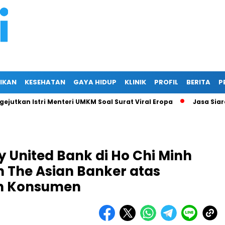
IKAN
KESEHATAN
GAYA HIDUP
KLINIK
PROFIL
BERITA
P
Istri Menteri UMKM Soal Surat Viral Eropa
Jasa Siaran Pers P
 United Bank di Ho Chi Minh
 The Asian Banker atas
n Konsumen