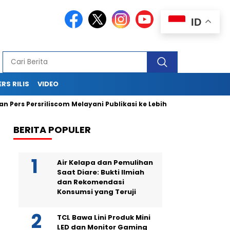
ID
ERS RILIS
VIDEO
ersriliscom Melayani Publikasi ke Lebih dari 150 Media Online Be
BERITA POPULER
Air Kelapa dan Pemulihan
Saat Diare: Bukti Ilmiah
dan Rekomendasi
Konsumsi yang Teruji
TCL Bawa Lini Produk Mini
LED dan Monitor Gaming