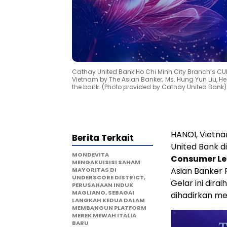
Cathay United Bank Ho Chi Minh City Branch’s 
Vietnam by The Asian Banker; Ms. Hung Yun Liu, 
the bank. (Photo provided by Cathay United Bank)
HANOI, Vietn
Berita Terkait
United Bank d
MONDEVITA
Consumer Le
MENGAKUISISI SAHAM
Asian Banker 
MAYORITAS DI
UNDERSCORE DISTRICT,
Gelar ini dira
PERUSAHAAN INDUK
MAGLIANO, SEBAGAI
dihadirkan me
LANGKAH KEDUA DALAM
MEMBANGUN PLATFORM
MEREK MEWAH ITALIA
BARU