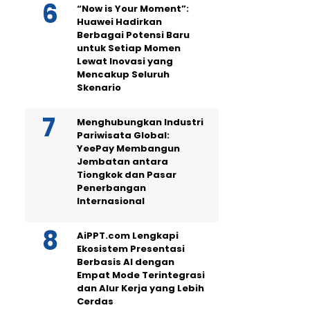
“Now is Your Moment”:
Huawei Hadirkan
Berbagai Potensi Baru
untuk Setiap Momen
Lewat Inovasi yang
Mencakup Seluruh
Skenario
Menghubungkan Industri
Pariwisata Global:
YeePay Membangun
Jembatan antara
Tiongkok dan Pasar
Penerbangan
Internasional
AiPPT.com Lengkapi
Ekosistem Presentasi
Berbasis AI dengan
Empat Mode Terintegrasi
dan Alur Kerja yang Lebih
Cerdas