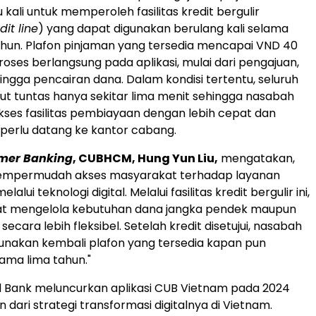
kali untuk memperoleh fasilitas kredit bergulir
dit line
) yang dapat digunakan berulang kali selama
ahun. Plafon pinjaman yang tersedia mencapai VND 40
proses berlangsung pada aplikasi, mulai dari pengajuan,
hingga pencairan dana. Dalam kondisi tertentu, seluruh
ut tuntas hanya sekitar lima menit sehingga nasabah
es fasilitas pembiayaan dengan lebih cepat dan
 perlu datang ke kantor cabang.
mer Banking
, CUBHCM, Hung Yun Liu,
mengatakan,
mempermudah akses masyarakat terhadap layanan
lui teknologi digital. Melalui fasilitas kredit bergulir ini,
t mengelola kebutuhan dana jangka pendek maupun
secara lebih fleksibel. Setelah kredit disetujui, nasabah
nakan kembali plafon yang tersedia kapan pun
lama lima tahun."
d Bank meluncurkan aplikasi CUB Vietnam pada 2024
 dari strategi transformasi digitalnya di Vietnam.