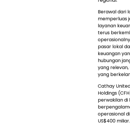
regional.
Berawal dari 
memperluas ja
layanan keua
terus berkem
operasionaln
pasar lokal da
keuangan yan
hubungan jan
yang relevan,
yang berkelan
Cathay Unite
Holdings (CFH
perwakilan di 
berpengalaman
operasional di
US$400 miliar.