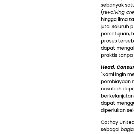
sebanyak satu 
(
revolving cre
hingga lima t
juta. Seluruh 
persetujuan, 
proses terseb
dapat mengaks
praktis tanpa
Head, Consu
"Kami ingin 
pembiayaan mela
nasabah dapa
berkelanjutan 
dapat menggu
diperlukan se
Cathay Unite
sebagai bagian