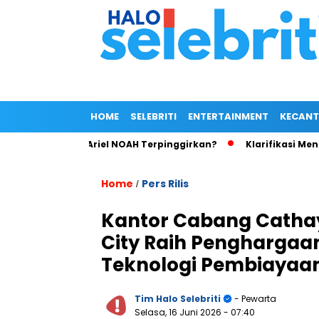
HOME
SELEBRITI
ENTERTAINMENT
KECANT
m Wong, Ariel NOAH Terpinggirkan?
Klarifikasi Mengejutkan 
Home
Pers Rilis
/
Kantor Cabang Cathay
City Raih Penghargaan
Teknologi Pembiayaa
Tim Halo Selebriti
- Pewarta
Selasa, 16 Juni 2026
- 07:40