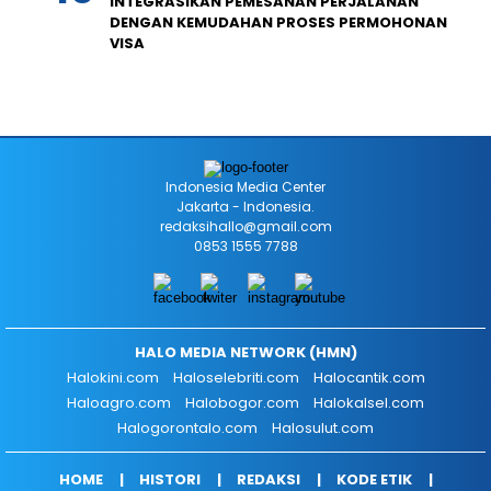
INTEGRASIKAN PEMESANAN PERJALANAN
DENGAN KEMUDAHAN PROSES PERMOHONAN
VISA
Indonesia Media Center
Jakarta - Indonesia.
redaksihallo@gmail.com
0853 1555 7788
HALO MEDIA NETWORK (HMN)
Halokini.com
Haloselebriti.com
Halocantik.com
Haloagro.com
Halobogor.com
Halokalsel.com
Halogorontalo.com
Halosulut.com
HOME
HISTORI
REDAKSI
KODE ETIK