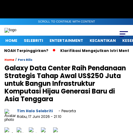
SCROLL TO CONTINUE WITH CONTENT
HOME
SELEBRITI
ENTERTAINMENT
KECANTIKAN
KESE
NOAH Terpinggirkan?
Klarifikasi Mengejutkan Istri Menteri U
/
Home
Pers Rilis
Galaxy Data Center Raih Pendanaan
Strategis Tahap Awal US$250 Juta
untuk Bangun Infrastruktur
Komputasi Hijau Generasi Baru di
Asia Tenggara
Tim Halo Selebriti
- Pewarta
Rabu, 17 Juni 2026
- 21:10