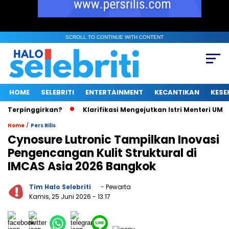
SCROLL TO CONTINUE WITH CONTENT
HOME
SELEBRITI
ENTERTAINMENT
KECANTIKAN
KESE
inggirkan?
Klarifikasi Mengejutkan Istri Menteri UMKM Soal S
/
Home
Pers Rilis
Cynosure Lutronic Tampilkan Inovasi
Pengencangan Kulit Struktural di
IMCAS Asia 2026 Bangkok
Tim Halo Selebriti
- Pewarta
Kamis, 25 Juni 2026
- 13:17