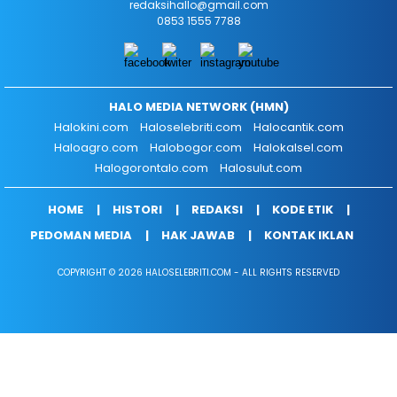
redaksihallo@gmail.com
0853 1555 7788
HALO MEDIA NETWORK (HMN)
Halokini.com
Haloselebriti.com
Halocantik.com
Haloagro.com
Halobogor.com
Halokalsel.com
Halogorontalo.com
Halosulut.com
HOME
HISTORI
REDAKSI
KODE ETIK
PEDOMAN MEDIA
HAK JAWAB
KONTAK IKLAN
COPYRIGHT © 2026 HALOSELEBRITI.COM - ALL RIGHTS RESERVED