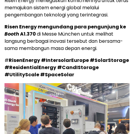
Risen Energy menegaskan komitmennya untuk terus
memajukan sistem energi global melalui
pengembangan teknologi yang terintegrasi.
Risen Energy mengundang para pengunjung ke
Booth
A1.370
di Messe München untuk melihat
langsung berbagai inovasi tersebut dan bersama-
sama membangun masa depan energi.
#
RisenEnergy #IntersolarEurope #SolarStorage
#ResidentialEnergy #CandIStorage
#UtilityScale #SpaceSolar