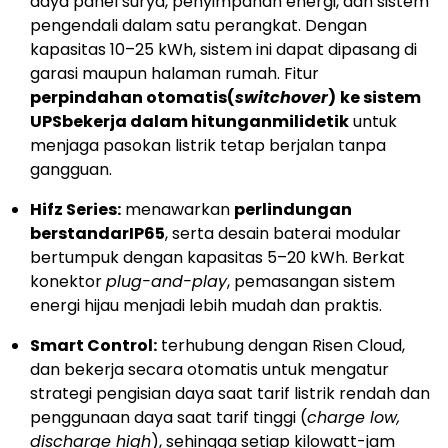
daya panel surya, penyimpanan energi, dan sistem
pengendali dalam satu perangkat. Dengan
kapasitas 10–25 kWh, sistem ini dapat dipasang di
garasi maupun halaman rumah. Fitur
perpindahan otomatis
(
switchover
)
ke sistem
UPS
bekerja dalam hitungan
milidetik
untuk
menjaga pasokan listrik tetap berjalan tanpa
gangguan.
Hifz Series:
menawarkan
perlindungan
berstandar
IP65
, serta desain baterai modular
bertumpuk dengan kapasitas 5–20 kWh. Berkat
konektor
plug-and-play
, pemasangan sistem
energi hijau menjadi lebih mudah dan praktis.
Smart Control:
terhubung dengan Risen Cloud,
dan bekerja secara otomatis untuk mengatur
strategi pengisian daya saat tarif listrik rendah dan
penggunaan daya saat tarif tinggi (
charge low,
discharge high
), sehingga setiap kilowatt-jam