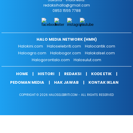
redaksihallo@gmail.com
0853 1555 7788
HALO MEDIA NETWORK (HMN)
Halokini.com
Haloselebriti.com
Halocantik.com
Haloagro.com
Halobogor.com
Halokalsel.com
Halogorontalo.com
Halosulut.com
HOME
HISTORI
REDAKSI
KODE ETIK
PEDOMAN MEDIA
HAK JAWAB
KONTAK IKLAN
COPYRIGHT © 2026 HALOSELEBRITI.COM - ALL RIGHTS RESERVED