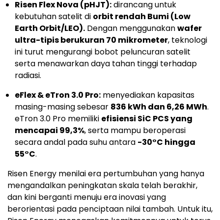
Risen Flex Nova (pHJT):
dirancang untuk
kebutuhan satelit di
orbit rendah Bumi (Low
Earth Orbit/LEO).
Dengan menggunakan
wafer
ultra-tipis berukuran 70 mikrometer
, teknologi
ini turut mengurangi bobot peluncuran satelit
serta menawarkan daya tahan tinggi terhadap
radiasi.
eFlex & eTron 3.0 Pro:
menyediakan kapasitas
masing-masing sebesar
836 kWh dan 6,26 MWh
.
eTron 3.0 Pro memiliki
efisiensi SiC PCS yang
mencapai 99,3%
, serta mampu beroperasi
secara andal pada suhu antara
-30°C hingga
55°C
.
Risen Energy menilai era pertumbuhan yang hanya
mengandalkan peningkatan skala telah berakhir,
dan kini berganti menuju era inovasi yang
berorientasi pada penciptaan nilai tambah. Untuk itu,