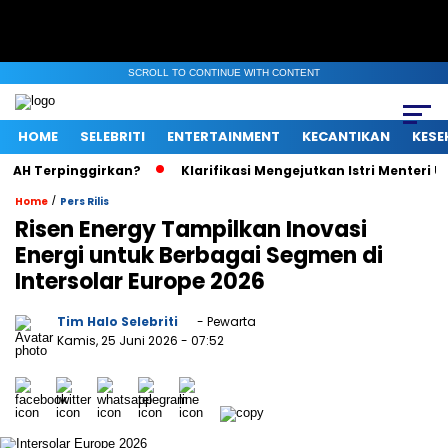
SCROLL TO CONTINUE WITH CONTENT
HOME
SELEBRITI
ENTERTAINMENT
KECANTIKAN
KESE
pinggirkan?
Klarifikasi Mengejutkan Istri Menteri UMKM Soal
/
Home
Pers Rilis
Risen Energy Tampilkan Inovasi
Energi untuk Berbagai Segmen di
Intersolar Europe 2026
Tim Halo Selebriti
- Pewarta
Kamis, 25 Juni 2026
- 07:52