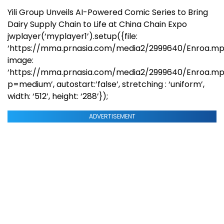
Yili Group Unveils AI-Powered Comic Series to Bring
Dairy Supply Chain to Life at China Chain Expo
jwplayer(‘myplayer1’).setup({file:
‘https://mma.prnasia.com/media2/2999640/Enroa.mp
image:
‘https://mma.prnasia.com/media2/2999640/Enroa.m
p=medium’, autostart:’false’, stretching : ‘uniform’,
width: ‘512’, height: ‘288’});
ADVERTISEMENT