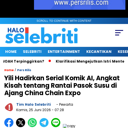
SCROLL TO CONTINUE WITH CONTENT
HOME
SELEBRITI
ENTERTAINMENT
KECANTIKAN
KESE
AH Terpinggirkan?
Klarifikasi Mengejutkan Istri Menteri UMK
/
Home
Pers Rilis
Yili Hadirkan Serial Komik AI, Angkat
Kisah tentang Rantai Pasok Susu di
Ajang China Chain Expo
Tim Halo Selebriti
- Pewarta
Kamis, 25 Juni 2026
- 07:28