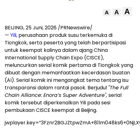
A
A
A
BEIJING
,
25 Juni, 2026
/PRNewswire/
—
Yili,
perusahaan produk susu terkemuka di
Tiongkok, serta peserta yang telah berpartisipasi
untuk keempat kalinya dalam ajang China
International Supply Chain Expo (CISCE),
meluncurkan serial komik pertama di Tiongkok yang
dibuat dengan memanfaatkan kecerdasan buatan
(AI). Serial komik ini mengangkat tema tentang isu
transparansi dalam rantai pasok. Berjudul
"The Full
Chain Alliance: Enora’s Super Adventure",
serial
komik tersebut diperkenalkan Yili pada sesi
pembukaan CISCE keempat di Beijing.
jwplayer.key=”3Fznr2BGJZtpwZmA+81lm048ks6+0NjLX