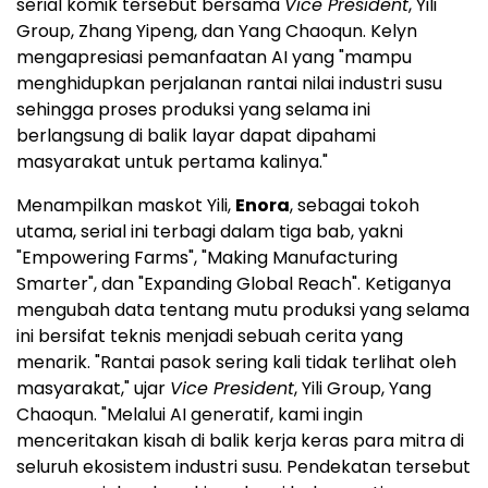
serial komik tersebut bersama
Vice President
, Yili
Group, Zhang Yipeng, dan Yang Chaoqun. Kelyn
mengapresiasi pemanfaatan AI yang "mampu
menghidupkan perjalanan rantai nilai industri susu
sehingga proses produksi yang selama ini
berlangsung di balik layar dapat dipahami
masyarakat untuk pertama kalinya."
Menampilkan maskot Yili,
Enora
, sebagai tokoh
utama, serial ini terbagi dalam tiga bab, yakni
"Empowering Farms", "Making Manufacturing
Smarter", dan "Expanding Global Reach". Ketiganya
mengubah data tentang mutu produksi yang selama
ini bersifat teknis menjadi sebuah cerita yang
menarik. "Rantai pasok sering kali tidak terlihat oleh
masyarakat," ujar
Vice President
, Yili Group, Yang
Chaoqun. "Melalui AI generatif, kami ingin
menceritakan kisah di balik kerja keras para mitra di
seluruh ekosistem industri susu. Pendekatan tersebut