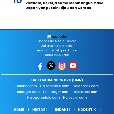
Vietnam, Bekerja sama Membangun Masa
Depan yang Lebih Hijau dan Cerdas
Indonesia Media Center
Jakarta - Indonesia.
redaksihallo@gmail.com
0853 1555 7788
HALO MEDIA NETWORK (HMN)
Halokini.com
Haloselebriti.com
Halocantik.com
Haloagro.com
Halobogor.com
Halokalsel.com
Halogorontalo.com
Halosulut.com
HOME
HISTORI
REDAKSI
KODE ETIK