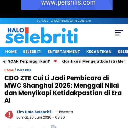
SCROLL TO CONTINUE WITH CONTENT
HOME
SELEBRITI
ENTERTAINMENT
KECANTIKAN
KESE
 NOAH Terpinggirkan?
Klarifikasi Mengejutkan Istri Menteri 
/
Home
Pers Rilis
CDO ZTE Cui Li Jadi Pembicara di
MWC Shanghai 2026: Menggali Nilai
dan Menyikapi Ketidakpastian di Era
AI
Tim Halo Selebriti
- Pewarta
Jumat, 26 Juni 2026
- 08:20