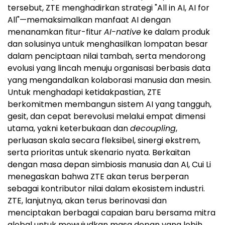
tersebut, ZTE menghadirkan strategi "All in AI, AI for
All"—memaksimalkan manfaat AI dengan
menanamkan fitur-fitur
AI-native
ke dalam produk
dan solusinya untuk menghasilkan lompatan besar
dalam penciptaan nilai tambah, serta mendorong
evolusi yang lincah menuju organisasi berbasis data
yang mengandalkan kolaborasi manusia dan mesin.
Untuk menghadapi ketidakpastian, ZTE
berkomitmen membangun sistem AI yang tangguh,
gesit, dan cepat berevolusi melalui empat dimensi
utama, yakni keterbukaan dan
decoupling
,
perluasan skala secara fleksibel, sinergi ekstrem,
serta prioritas untuk skenario nyata. Berkaitan
dengan masa depan simbiosis manusia dan AI, Cui Li
menegaskan bahwa ZTE akan terus berperan
sebagai kontributor nilai dalam ekosistem industri.
ZTE, lanjutnya, akan terus berinovasi dan
menciptakan berbagai capaian baru bersama mitra
global untuk mewujudkan masa depan yang lebih