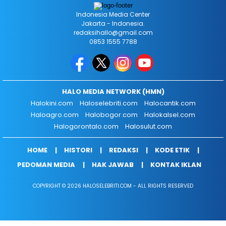
Indonesia Media Center
Jakarta - Indonesia.
redaksihallo@gmail.com
0853 1555 7788
HALO MEDIA NETWORK (HMN)
Halokini.com
Haloselebriti.com
Halocantik.com
Haloagro.com
Halobogor.com
Halokalsel.com
Halogorontalo.com
Halosulut.com
HOME
HISTORI
REDAKSI
KODE ETIK
PEDOMAN MEDIA
HAK JAWAB
KONTAK IKLAN
COPYRIGHT © 2026 HALOSELEBRITI.COM - ALL RIGHTS RESERVED