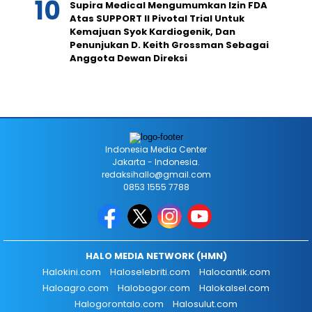
Supira Medical Mengumumkan Izin FDA
Atas SUPPORT II Pivotal Trial Untuk
Kemajuan Syok Kardiogenik, Dan
Penunjukan D. Keith Grossman Sebagai
Anggota Dewan Direksi
Indonesia Media Center
Jakarta - Indonesia.
redaksihallo@gmail.com
0853 1555 7788
HALO MEDIA NETWORK (HMN)
Halokini.com
Haloselebriti.com
Halocantik.com
Haloagro.com
Halobogor.com
Halokalsel.com
Halogorontalo.com
Halosulut.com