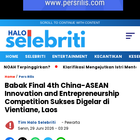
SCROLL TO CONTINUE WITH CONTENT
HOME
SELEBRITI
ENTERTAINMENT
KECANTIKAN
KESE
OAH Terpinggirkan?
Klarifikasi Mengejutkan Istri Menteri UM
/
Home
Pers Rilis
Babak Final 4th China-ASEAN
Innovation and Entrepreneurship
Competition Sukses Digelar di
Vientiane, Laos
Tim Halo Selebriti
- Pewarta
Senin, 29 Juni 2026
- 03:29