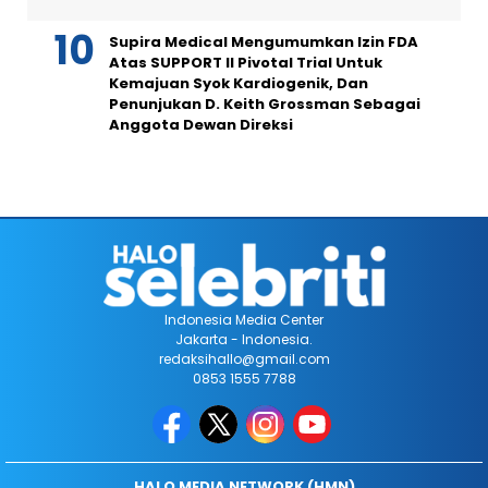
Supira Medical Mengumumkan Izin FDA
Atas SUPPORT II Pivotal Trial Untuk
Kemajuan Syok Kardiogenik, Dan
Penunjukan D. Keith Grossman Sebagai
Anggota Dewan Direksi
Indonesia Media Center
Jakarta - Indonesia.
redaksihallo@gmail.com
0853 1555 7788
HALO MEDIA NETWORK (HMN)