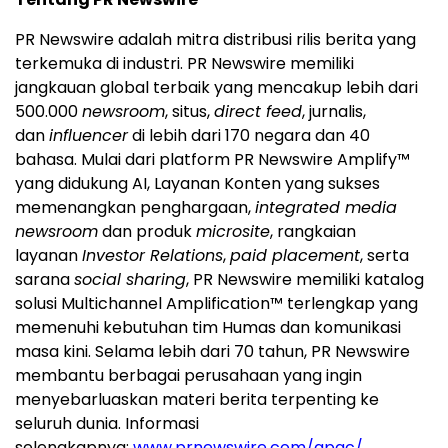
PR Newswire adalah mitra distribusi rilis berita yang
terkemuka di industri. PR Newswire memiliki
jangkauan global terbaik yang mencakup lebih dari
500.000
newsroom
, situs,
direct feed
, jurnalis,
dan
influencer
di lebih dari 170 negara dan 40
bahasa. Mulai dari platform PR Newswire Amplify™
yang didukung AI, Layanan Konten yang sukses
memenangkan penghargaan,
integrated media
newsroom
dan produk
microsite
, rangkaian
layanan
Investor Relations
,
paid placement
, serta
sarana
social sharing
, PR Newswire memiliki katalog
solusi Multichannel Amplification™ terlengkap yang
memenuhi kebutuhan tim Humas dan komunikasi
masa kini. Selama lebih dari 70 tahun, PR Newswire
membantu berbagai perusahaan yang ingin
menyebarluaskan materi berita terpenting ke
seluruh dunia. Informasi
selengkapnya:
www.prnewswire.com/apac/