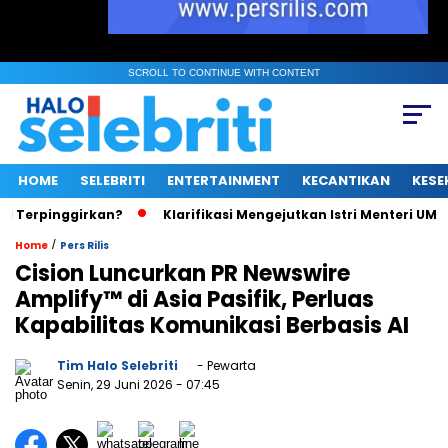
SCROLL TO CONTINUE WITH CONTENT
HOME
SELEBRITI
ENTERTAINMENT
KECANTIKAN
KESE
pinggirkan?
Klarifikasi Mengejutkan Istri Menteri UMKM Soal 
/
Home
Pers Rilis
Cision Luncurkan PR Newswire
Amplify™ di Asia Pasifik, Perluas
Kapabilitas Komunikasi Berbasis AI
Tim Halo Selebriti
- Pewarta
Senin, 29 Juni 2026
- 07:45