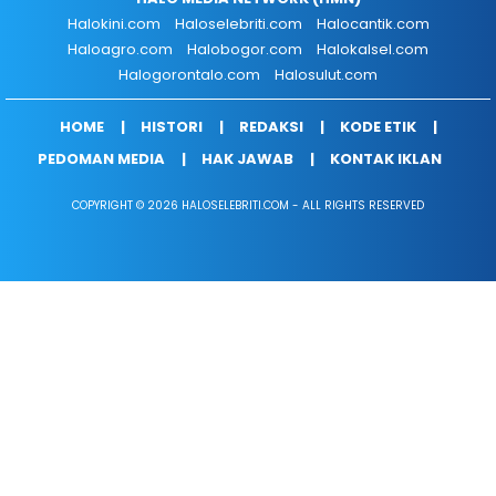
Halokini.com
Haloselebriti.com
Halocantik.com
Haloagro.com
Halobogor.com
Halokalsel.com
Halogorontalo.com
Halosulut.com
HOME
HISTORI
REDAKSI
KODE ETIK
PEDOMAN MEDIA
HAK JAWAB
KONTAK IKLAN
COPYRIGHT © 2026 HALOSELEBRITI.COM - ALL RIGHTS RESERVED