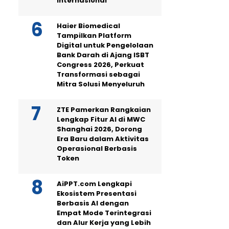
Internasional
Haier Biomedical
Tampilkan Platform
Digital untuk Pengelolaan
Bank Darah di Ajang ISBT
Congress 2026, Perkuat
Transformasi sebagai
Mitra Solusi Menyeluruh
ZTE Pamerkan Rangkaian
Lengkap Fitur AI di MWC
Shanghai 2026, Dorong
Era Baru dalam Aktivitas
Operasional Berbasis
Token
AiPPT.com Lengkapi
Ekosistem Presentasi
Berbasis AI dengan
Empat Mode Terintegrasi
dan Alur Kerja yang Lebih