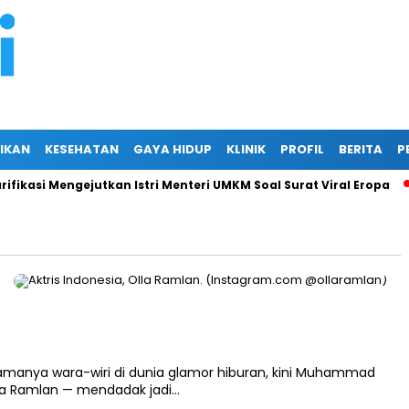
IKAN
KESEHATAN
GAYA HIDUP
KLINIK
PROFIL
BERITA
P
ikasi Mengejutkan Istri Menteri UMKM Soal Surat Viral Eropa
J
manya wara-wiri di dunia glamor hiburan, kini Muhammad
la Ramlan — mendadak jadi…