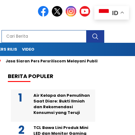
ID
ERS RILIS
VIDEO
asa Siaran Pers Persriliscom Melayani Publikasi ke Lebih dari 15
BERITA POPULER
Air Kelapa dan Pemulihan
Saat Diare: Bukti Ilmiah
dan Rekomendasi
Konsumsi yang Teruji
TCL Bawa Lini Produk Mini
LED dan Monitor Gaming