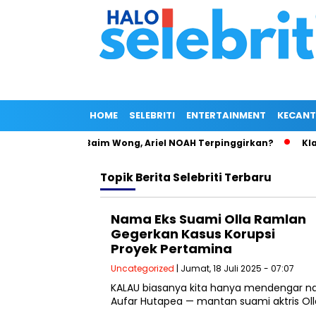
HOME
SELEBRITI
ENTERTAINMENT
KECANT
anja di Bahu Baim Wong, Ariel NOAH Terpinggirkan?
Klarif
Topik
Berita Selebriti Terbaru
Nama Eks Suami Olla Ramlan
Gegerkan Kasus Korupsi
Proyek Pertamina
Uncategorized
| Jumat, 18 Juli 2025 - 07:07
KALAU biasanya kita hanya mendengar na
Aufar Hutapea — mantan suami aktris Ol