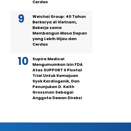
Cerdas
Weichai Group: 40 Tahun
Berkarya di Vietnam,
Bekerja sama
Membangun Masa Depan
yang Lebih Hijau dan
Cerdas
Supira Medical
Mengumumkan Izin FDA
Atas SUPPORT II Pivotal
Trial Untuk Kemajuan
Syok Kardiogenik, Dan
Penunjukan D. Keith
Grossman Sebagai
Anggota Dewan Direksi