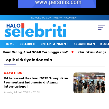
SCROLL TO CONTINUE WITH CONTENT
HOME
SELEBRITI
ENTERTAINMENT
KECANTIKAN
KESE
 Baim Wong, Ariel NOAH Terpinggirkan?
Klarifikasi Mengejut
Topik
Birkriyaindonesia
GAYA HIDUP
Bittersweet Festival 2025 Tampilkan
Fermentasi Indonesia di Ajang
Internasional
Kamis, 24 Juli 2025 - 23:31