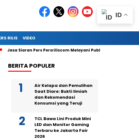
ID
ERS RILIS
VIDEO
Jasa Siaran Pers Persriliscom Melayani Publikasi ke Lebih dari 1
BERITA POPULER
Air Kelapa dan Pemulihan
Saat Diare: Bukti Ilmiah
dan Rekomendasi
Konsumsi yang Teruji
TCL Bawa Lini Produk Mini
LED dan Monitor Gaming
Terbaru ke Jakarta Fair
2026