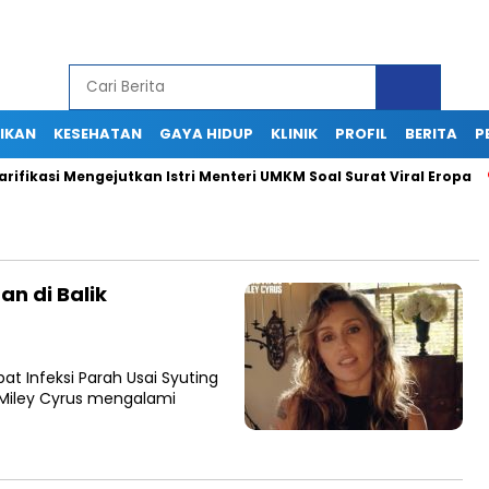
IKAN
KESEHATAN
GAYA HIDUP
KLINIK
PROFIL
BERITA
P
ikasi Mengejutkan Istri Menteri UMKM Soal Surat Viral Eropa
an di Balik
bat Infeksi Parah Usai Syuting
 Miley Cyrus mengalami