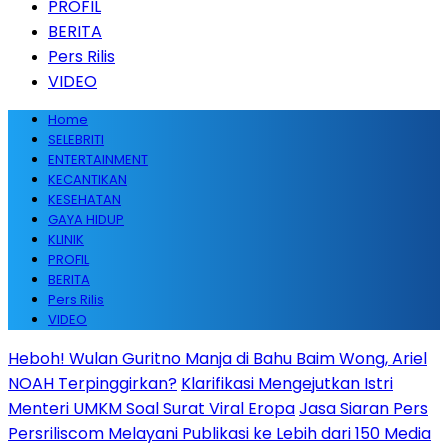
PROFIL
BERITA
Pers Rilis
VIDEO
Home
SELEBRITI
ENTERTAINMENT
KECANTIKAN
KESEHATAN
GAYA HIDUP
KLINIK
PROFIL
BERITA
Pers Rilis
VIDEO
Heboh! Wulan Guritno Manja di Bahu Baim Wong, Ariel
NOAH Terpinggirkan?
Klarifikasi Mengejutkan Istri
Menteri UMKM Soal Surat Viral Eropa
Jasa Siaran Pers
Persriliscom Melayani Publikasi ke Lebih dari 150 Media