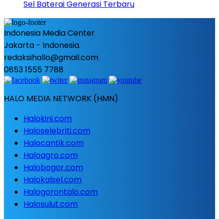
Sel Baterai Generasi Terbaru
Indonesia Media Center
Jakarta - Indonesia.
redaksihallo@gmail.com
0853 1555 7788
HALO MEDIA NETWORK (HMN)
Halokini.com
Haloselebriti.com
Halocantik.com
Haloagro.com
Halobogor.com
Halokalsel.com
Halogorontalo.com
Halosulut.com