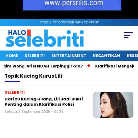
SCROLL TO CONTINUE WITH CONTENT
HOME
SELEBRITI
ENTERTAINMENT
KECANTIKAN
KESE
aim Wong, Ariel NOAH Terpinggirkan?
Klarifikasi Mengejutka
Topik
Kucing Kurus Lili
SELEBRITI
Dari 20 Kucing Hilang, Lili Jadi Bukti
Penting dalam Klarifikasi Polisi
Selasa, 9 September 2025 - 02:39