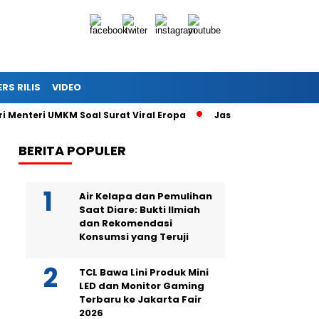
ERS RILIS
VIDEO
ri Menteri UMKM Soal Surat Viral Eropa
Jasa Siaran Pers Pers
BERITA POPULER
Air Kelapa dan Pemulihan
Saat Diare: Bukti Ilmiah
dan Rekomendasi
Konsumsi yang Teruji
TCL Bawa Lini Produk Mini
LED dan Monitor Gaming
Terbaru ke Jakarta Fair
2026