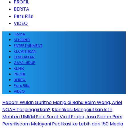
PROFIL
BERITA
Pers Rilis
VIDEO
Home
SELEBRITI
ENTERTAINMENT
KECANTIKAN
KESEHATAN
GAYA HIDUP
KLINIK
PROFIL
BERITA
Pers Rilis
VIDEO
Heboh! Wulan Guritno Manja di Bahu Baim Wong, Ariel
NOAH Terpinggirkan?
Klarifikasi Mengejutkan Istri
Menteri UMKM Soal Surat Viral Eropa
Jasa Siaran Pers
Persriliscom Melayani Publikasi ke Lebih dari 150 Media