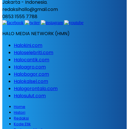
Jakarta - Indonesia.
redaksihallo@gmail.com
0853 1555 7788
HALO MEDIA NETWORK (HMN)
Halokini.com
Haloselebriti.com
Halocantik.com
Haloagro.com
Halobogor.com
Halokalsel.com
Halogorontalo.com
Halosulut.com
Home
Histori
Redaksi
Kode Etik