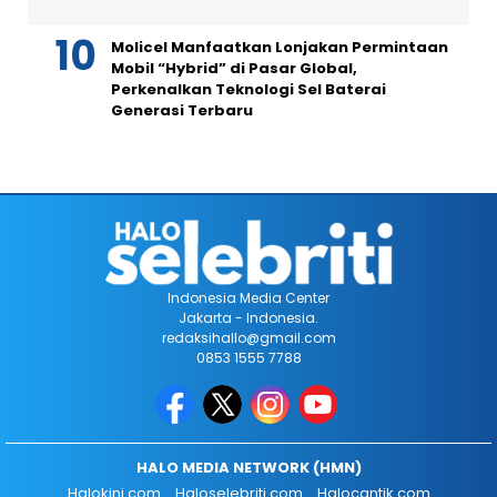
Molicel Manfaatkan Lonjakan Permintaan
Mobil “Hybrid” di Pasar Global,
Perkenalkan Teknologi Sel Baterai
Generasi Terbaru
Indonesia Media Center
Jakarta - Indonesia.
redaksihallo@gmail.com
0853 1555 7788
HALO MEDIA NETWORK (HMN)
Halokini.com
Haloselebriti.com
Halocantik.com