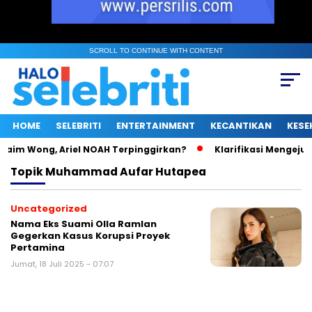
SCROLL TO CONTINUE WITH CONTENT
HOME
SELEBRITI
ENTERTAINMENT
KECANTIKAN
KESE
aim Wong, Ariel NOAH Terpinggirkan?
Klarifikasi Mengejutka
Topik
Muhammad Aufar Hutapea
Uncategorized
Nama Eks Suami Olla Ramlan
Gegerkan Kasus Korupsi Proyek
Pertamina
Jumat, 18 Juli 2025 - 07:07