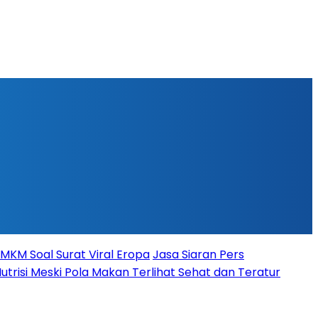
 UMKM Soal Surat Viral Eropa
Jasa Siaran Pers
trisi Meski Pola Makan Terlihat Sehat dan Teratur