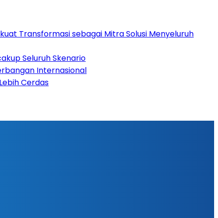
rkuat Transformasi sebagai Mitra Solusi Menyeluruh
cakup Seluruh Skenario
rbangan Internasional
 Lebih Cerdas