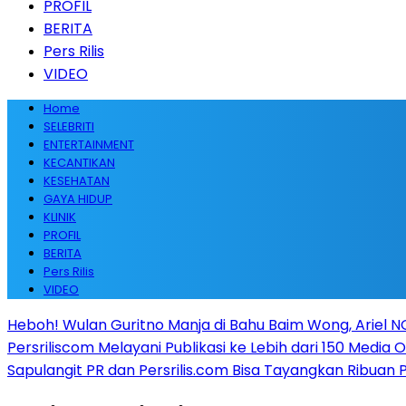
PROFIL
BERITA
Pers Rilis
VIDEO
Home
SELEBRITI
ENTERTAINMENT
KECANTIKAN
KESEHATAN
GAYA HIDUP
KLINIK
PROFIL
BERITA
Pers Rilis
VIDEO
Heboh! Wulan Guritno Manja di Bahu Baim Wong, Ariel 
Persriliscom Melayani Publikasi ke Lebih dari 150 Media
Sapulangit PR dan Persrilis.com Bisa Tayangkan Ribuan 