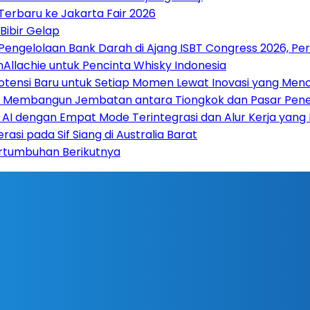
Terbaru ke Jakarta Fair 2026
Bibir Gelap
 Pengelolaan Bank Darah di Ajang ISBT Congress 2026, Pe
llachie untuk Pencinta Whisky Indonesia
otensi Baru untuk Setiap Momen Lewat Inovasi yang Men
ay Membangun Jembatan antara Tiongkok dan Pasar Pene
 AI dengan Empat Mode Terintegrasi dan Alur Kerja yang
si pada Sif Siang di Australia Barat
ertumbuhan Berikutnya