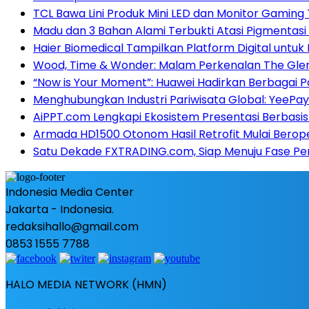
TCL Bawa Lini Produk Mini LED dan Monitor Gaming 
Madu dan 3 Bahan Alami Terbukti Atasi Pigmentasi 
Haier Biomedical Tampilkan Platform Digital untuk
Wood, Time & Wonder: Malam Perkenalan The GlenA
“Now is Your Moment”: Huawei Hadirkan Berbagai P
Menghubungkan Industri Pariwisata Global: YeeP
AiPPT.com Lengkapi Ekosistem Presentasi Berbasis
Armada HD1500 Otonom Hasil Retrofit Mulai Beropera
Satu Dekade FXTRADING.com, Siap Menuju Fase P
Indonesia Media Center
Jakarta - Indonesia.
redaksihallo@gmail.com
0853 1555 7788
HALO MEDIA NETWORK (HMN)