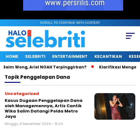
SCROLL TO CONTINUE WITH CONTENT
HOME
SELEBRITI
ENTERTAINMENT
KECANTIKAN
KESE
Baim Wong, Ariel NOAH Terpinggirkan?
Klarifikasi Mengejutk
Topik
Penggelapan Dana
Uncategorized
Kasus Dugaan Penggelapan Dana
oleh Managemennya, Artis Cantik
Wika Salim Datangi Polda Metro
Jaya
Minggu, 8 Desember 2024 - 15:24