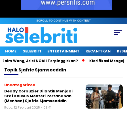
SCROLL TO CONTINUE WITH CONTENT
HOME
SELEBRITI
ENTERTAINMENT
KECANTIKAN
KESE
Baim Wong, Ariel NOAH Terpinggirkan?
Klarifikasi Mengejutk
Topik
Sjafrie Sjamsoeddin
Uncategorized
Deddy Corbuzier Dilantik Menjadi
Staf Khusus Menteri Pertahanan
(Menhan) Sjafrie Sjamsoeddin
Rabu, 12 Februari 2025 - 09:41