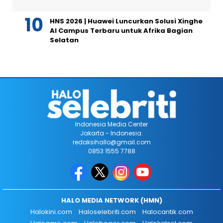
HNS 2026 | Huawei Luncurkan Solusi Xinghe
AI Campus Terbaru untuk Afrika Bagian
Selatan
Indonesia Media Center
Jakarta - Indonesia.
redaksihallo@gmail.com
0853 1555 7788
HALO MEDIA NETWORK (HMN)
Halokini.com
Haloselebriti.com
Halocantik.com