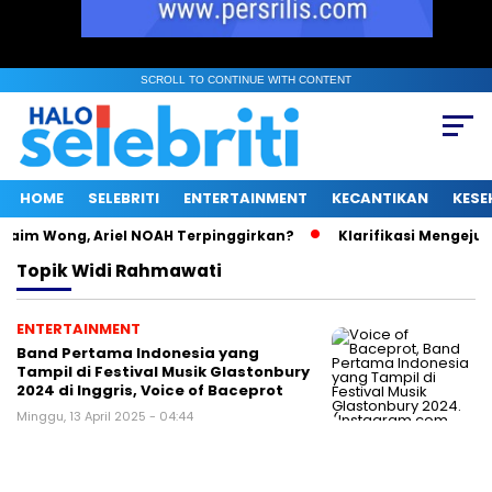
SCROLL TO CONTINUE WITH CONTENT
HOME
SELEBRITI
ENTERTAINMENT
KECANTIKAN
KESE
aim Wong, Ariel NOAH Terpinggirkan?
Klarifikasi Mengejutka
Topik
Widi Rahmawati
ENTERTAINMENT
Band Pertama Indonesia yang
Tampil di Festival Musik Glastonbury
2024 di Inggris, Voice of Baceprot
Minggu, 13 April 2025 - 04:44