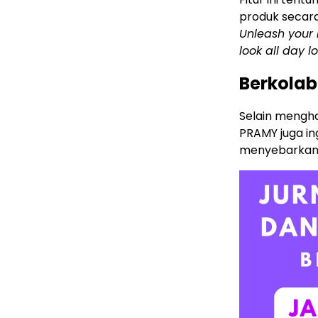
produk secar
Unleash your 
look all day l
Berkolab
Selain mengha
PRAMY juga i
menyebarkan m