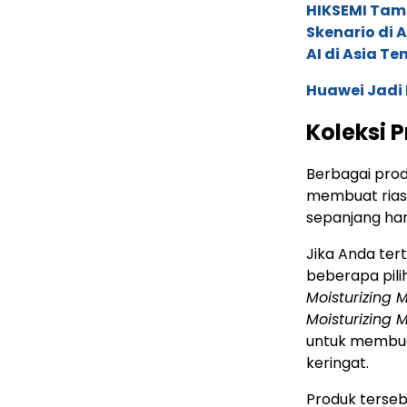
HIKSEMI Tam
Skenario di
AI di Asia T
Huawei Jadi
Koleksi 
Berbagai prod
membuat riasa
sepanjang ha
Jika Anda ter
beberapa pil
Moisturizing 
Moisturizing 
untuk membuat
keringat.
Produk terseb