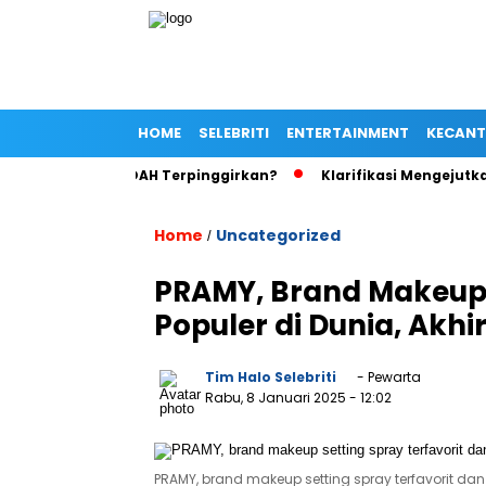
HOME
SELEBRITI
ENTERTAINMENT
KECANT
ng, Ariel NOAH Terpinggirkan?
Klarifikasi Mengejutkan Istr
Home
Uncategorized
/
PRAMY, Brand Makeup S
Populer di Dunia, Akhi
Tim Halo Selebriti
- Pewarta
Rabu, 8 Januari 2025
- 12:02
PRAMY, brand makeup setting spray terfavorit dan 