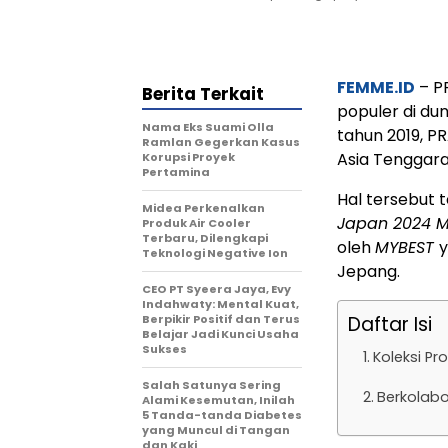
FEMME.ID
– P
Berita Terkait
populer di duni
Nama Eks Suami Olla
tahun 2019, P
Ramlan Gegerkan Kasus
Asia Tenggara
Korupsi Proyek
Pertamina
Hal tersebut t
Midea Perkenalkan
Japan 2024 M
Produk Air Cooler
Terbaru, Dilengkapi
oleh
MYBEST
y
Teknologi Negative Ion
Jepang.
CEO PT Syeera Jaya, Evy
Indahwaty: Mental Kuat,
Berpikir Positif dan Terus
Daftar Isi
Belajar Jadi Kunci Usaha
Sukses
Koleksi P
Salah Satunya Sering
Berkolabor
Alami Kesemutan, Inilah
5 Tanda-tanda Diabetes
yang Muncul di Tangan
dan Kaki