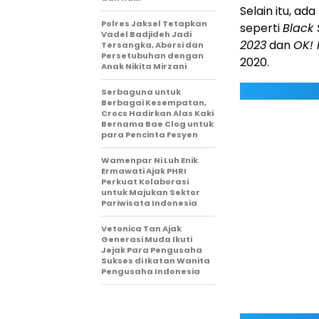
Selain itu, a
Polres Jaksel Tetapkan
seperti
Black
Vadel Badjideh Jadi
2023
dan
OK! 
Tersangka, Aborsi dan
Persetubuhan dengan
2020.
Anak Nikita Mirzani
Serbaguna untuk
Berbagai Kesempatan,
Crocs Hadirkan Alas Kaki
Bernama Bae Clog untuk
para Pencinta Fesyen
Wamenpar Ni Luh Enik
Ermawati Ajak PHRI
Perkuat Kolaborasi
untuk Majukan Sektor
Pariwisata Indonesia
Vetonica Tan Ajak
Generasi Muda Ikuti
Jejak Para Pengusaha
Sukses di Ikatan Wanita
Pengusaha Indonesia