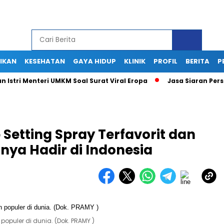
IKAN
KESEHATAN
GAYA HIDUP
KLINIK
PROFIL
BERITA
P
i Menteri UMKM Soal Surat Viral Eropa
Jasa Siaran Pers Persr
etting Spray Terfavorit dan
rnya Hadir di Indonesia
populer di dunia. (Dok. PRAMY )