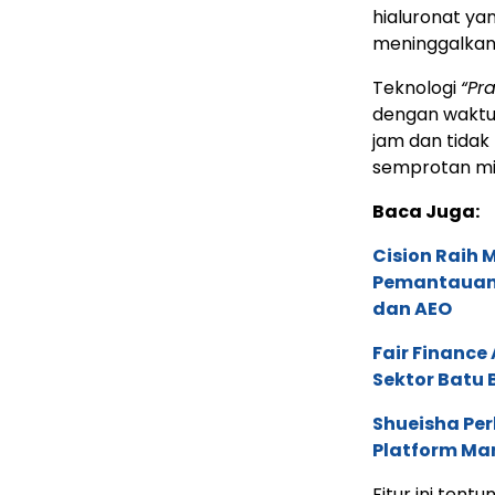
hialuronat y
meninggalkan 
Teknologi
“Pr
dengan waktu 
jam dan tidak 
semprotan mi
Baca Juga:
Cision Raih
Pemantauan d
dan AEO
Fair Financ
Sektor Batu 
Shueisha Pe
Platform Ma
Fitur ini ten