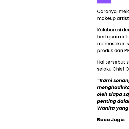
Caranya, mela
makeup artist
Kolaborasi den
bertujuan un
memastikan s
produk dari P
Hal tersebut 
selaku Chief 
“Kami senang
menghadirka
oleh siapa s
penting dala
Wanita yang 
Baca Juga: