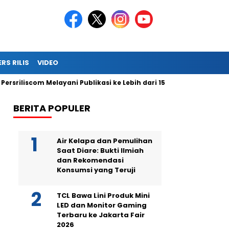
ERS RILIS
VIDEO
iliscom Melayani Publikasi ke Lebih dari 150 Media Online Berbaga
BERITA POPULER
Air Kelapa dan Pemulihan
Saat Diare: Bukti Ilmiah
dan Rekomendasi
Konsumsi yang Teruji
TCL Bawa Lini Produk Mini
LED dan Monitor Gaming
Terbaru ke Jakarta Fair
2026