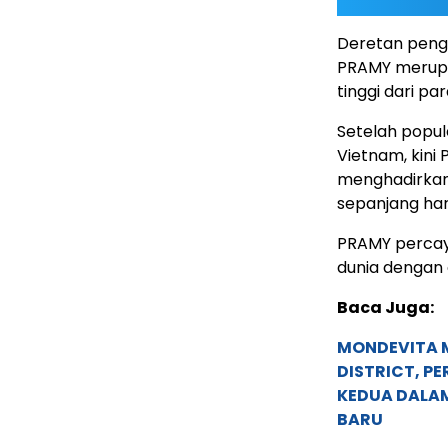
Deretan peng
PRAMY merupa
tinggi dari p
Setelah popule
Vietnam, kini
menghadirkan
sepanjang har
PRAMY percaya
dunia dengan
Baca Juga:
MONDEVITA 
DISTRICT, P
KEDUA DALA
BARU