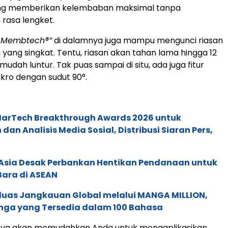
ang memberikan kelembaban maksimal tanpa
rasa lengket.
aMembtech®”
di dalamnya juga mampu mengunci riasan
yang singkat. Tentu, riasan akan tahan lama hingga 12
mudah luntur. Tak puas sampai di situ, ada juga fitur
kro dengan sudut 90°.
 MarTech Breakthrough Awards 2026 untuk
an Analisis Media Sosial, Distribusi Siaran Pers,
e Asia Desak Perbankan Hentikan Pendanaan untuk
Bara di ASEAN
rluas Jangkauan Global melalui MANGA MILLION,
nga yang Tersedia dalam 100 Bahasa
tunya akan memudahkan Anda untuk mengaplikasikan