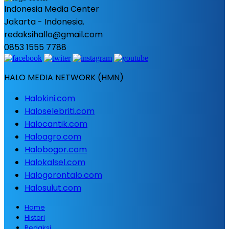
Indonesia Media Center
Jakarta - Indonesia.
redaksihallo@gmail.com
0853 1555 7788
HALO MEDIA NETWORK (HMN)
Halokini.com
Haloselebriti.com
Halocantik.com
Haloagro.com
Halobogor.com
Halokalsel.com
Halogorontalo.com
Halosulut.com
Home
Histori
Redaksi