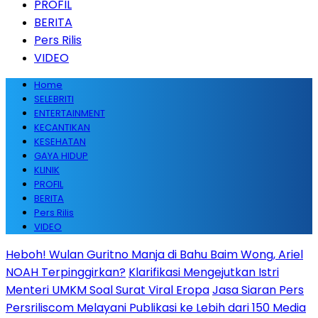
PROFIL
BERITA
Pers Rilis
VIDEO
Home
SELEBRITI
ENTERTAINMENT
KECANTIKAN
KESEHATAN
GAYA HIDUP
KLINIK
PROFIL
BERITA
Pers Rilis
VIDEO
Heboh! Wulan Guritno Manja di Bahu Baim Wong, Ariel
NOAH Terpinggirkan?
Klarifikasi Mengejutkan Istri
Menteri UMKM Soal Surat Viral Eropa
Jasa Siaran Pers
Persriliscom Melayani Publikasi ke Lebih dari 150 Media