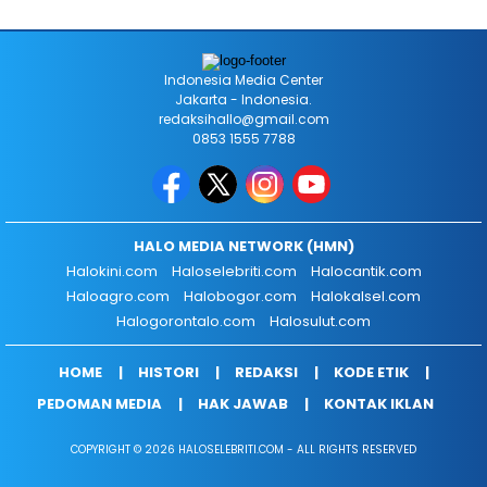
Indonesia Media Center
Jakarta - Indonesia.
redaksihallo@gmail.com
0853 1555 7788
HALO MEDIA NETWORK (HMN)
Halokini.com
Haloselebriti.com
Halocantik.com
Haloagro.com
Halobogor.com
Halokalsel.com
Halogorontalo.com
Halosulut.com
HOME
HISTORI
REDAKSI
KODE ETIK
PEDOMAN MEDIA
HAK JAWAB
KONTAK IKLAN
COPYRIGHT © 2026 HALOSELEBRITI.COM - ALL RIGHTS RESERVED