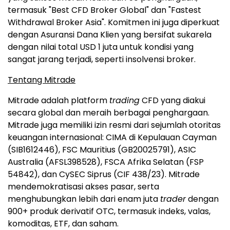
termasuk "Best CFD Broker Global" dan "Fastest
Withdrawal Broker Asia". Komitmen ini juga diperkuat
dengan Asuransi Dana Klien yang bersifat sukarela
dengan nilai total USD 1 juta untuk kondisi yang
sangat jarang terjadi, seperti insolvensi broker.
Tentang Mitrade
Mitrade adalah platform
trading
CFD yang diakui
secara global dan meraih berbagai penghargaan.
Mitrade juga memiliki izin resmi dari sejumlah otoritas
keuangan internasional: CIMA di Kepulauan Cayman
(SIB1612446), FSC Mauritius (GB20025791), ASIC
Australia (AFSL398528), FSCA Afrika Selatan (FSP
54842), dan CySEC Siprus (CIF 438/23). Mitrade
mendemokratisasi akses pasar, serta
menghubungkan lebih dari enam juta
trader
dengan
900+ produk derivatif OTC, termasuk indeks, valas,
komoditas, ETF, dan saham.