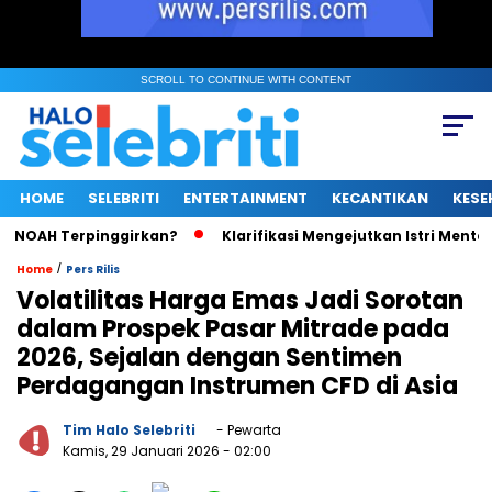
SCROLL TO CONTINUE WITH CONTENT
HOME
SELEBRITI
ENTERTAINMENT
KECANTIKAN
KESE
NOAH Terpinggirkan?
Klarifikasi Mengejutkan Istri Menteri U
/
Home
Pers Rilis
Volatilitas Harga Emas Jadi Sorotan
dalam Prospek Pasar Mitrade pada
2026, Sejalan dengan Sentimen
Perdagangan Instrumen CFD di Asia
Tim Halo Selebriti
- Pewarta
Kamis, 29 Januari 2026
- 02:00