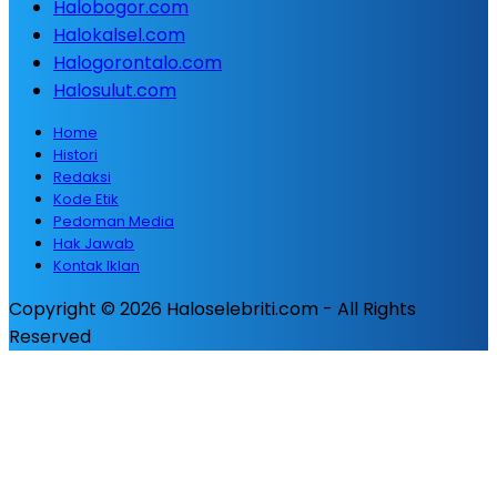
Halobogor.com
Halokalsel.com
Halogorontalo.com
Halosulut.com
Home
Histori
Redaksi
Kode Etik
Pedoman Media
Hak Jawab
Kontak Iklan
Copyright © 2026 Haloselebriti.com - All Rights
Reserved