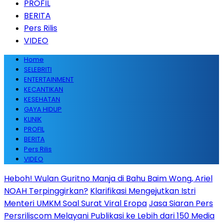
PROFIL
BERITA
Pers Rilis
VIDEO
Home
SELEBRITI
ENTERTAINMENT
KECANTIKAN
KESEHATAN
GAYA HIDUP
KLINIK
PROFIL
BERITA
Pers Rilis
VIDEO
Heboh! Wulan Guritno Manja di Bahu Baim Wong, Ariel
NOAH Terpinggirkan?
Klarifikasi Mengejutkan Istri
Menteri UMKM Soal Surat Viral Eropa
Jasa Siaran Pers
Persriliscom Melayani Publikasi ke Lebih dari 150 Media