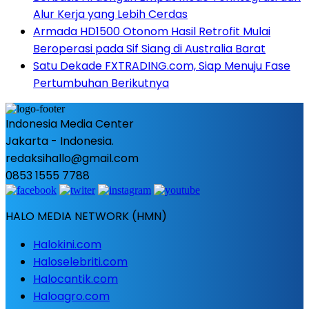
Alur Kerja yang Lebih Cerdas
Armada HD1500 Otonom Hasil Retrofit Mulai
Beroperasi pada Sif Siang di Australia Barat
Satu Dekade FXTRADING.com, Siap Menuju Fase
Pertumbuhan Berikutnya
Indonesia Media Center
Jakarta - Indonesia.
redaksihallo@gmail.com
0853 1555 7788
HALO MEDIA NETWORK (HMN)
Halokini.com
Haloselebriti.com
Halocantik.com
Haloagro.com