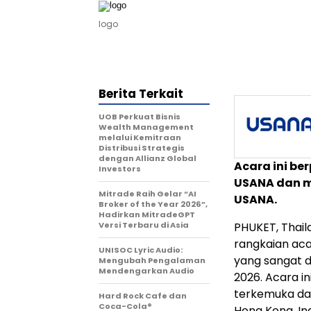
logo
Berita Terkait
UOB Perkuat Bisnis
Wealth Management
melalui Kemitraan
Distribusi Strategis
dengan Allianz Global
Acara ini be
Investors
USANA dan m
Mitrade Raih Gelar “AI
USANA.
Broker of the Year 2026”,
Hadirkan MitradeGPT
Versi Terbaru di Asia
PHUKET, Thail
rangkaian aca
UNISOC Lyric Audio:
yang sangat d
Mengubah Pengalaman
Mendengarkan Audio
2026. Acara 
terkemuka dari
Hard Rock Cafe dan
Coca-Cola®
Hong Kong, Ind