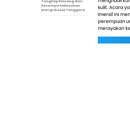
menghadirkan
Tangkap Peluang dari
Pesatnya Kebutuhan
kulit. Acara 
Energi di Asia Tenggara
imersif ini 
perempuan unt
merayakan kes