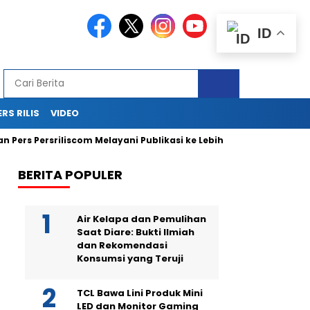
ID
ERS RILIS
VIDEO
 Persriliscom Melayani Publikasi ke Lebih dari 150 Media Online 
BERITA POPULER
Air Kelapa dan Pemulihan
Saat Diare: Bukti Ilmiah
dan Rekomendasi
Konsumsi yang Teruji
TCL Bawa Lini Produk Mini
LED dan Monitor Gaming