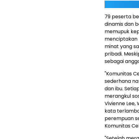
79 peserta be
dinamis dan 
memupuk kep
menciptakan 
minat yang s
pribadi. Mesk
sebagai anggo
"Komunitas Ce
sederhana nam
dan ibu. Set
merangkul sos
Vivienne Lee, 
kata terlamba
perempuan sep
Komunitas Ce
"Setelah mer