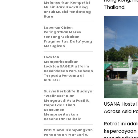
Meluncurkan Kompetisi
Thailand.
Musik Hard Rock Rising
untuk Musisi Pendatang
Baru
Laporan Cision
Peringatkan Merek
tentang ‘Jebakan
Fragmentasi Data’ yang
Merugikan
Lockton
Memperkenalkan
Lockton SAGE: Platform
Kecerdasan Perusahaan
Terpadu Pertama di
Industri
Survei Herbalife: Budaya
“Wellness” Kian
Menguat di Asia Pasifik,
USANA Hosts 
Empat dari Lima
Konsumen
Across Asia Pa
Memprioritaskan
Kesehatan Holistik
Retret ini ad
PCG Global Rampungkan
kepercayaan d
Pendanaan Pra-Seri A,