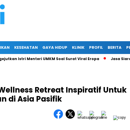
IKAN
KESEHATAN
GAYA HIDUP
KLINIK
PROFIL
BERITA
P
n Istri Menteri UMKM Soal Surat Viral Eropa
Jasa Siaran Pers
llness Retreat Inspiratif Untuk
di Asia Pasifik