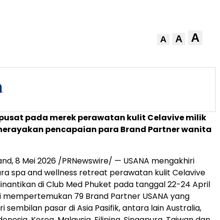
A
A
A
rpusat pada merek perawatan kulit Celavive milik
erayakan pencapaian para Brand Partner wanita
and
,
8 Mei 2026
/PRNewswire/ — USANA mengakhiri
ra spa and wellness retreat perawatan kulit Celavive
inantikan di Club Med Phuket pada tanggal 22-24 April
ini mempertemukan 79 Brand Partner USANA yang
 sembilan pasar di Asia Pasifik, antara lain Australia,
onesia, Korea, Malaysia, Filipina, Singapura, Taiwan dan