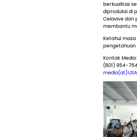
berkualitas se
diproduksi di
Celavive dan 
membantu mas
Ketahui masa 
pengetahuan 
Kontak Media:
(801) 954-76
media(at)US