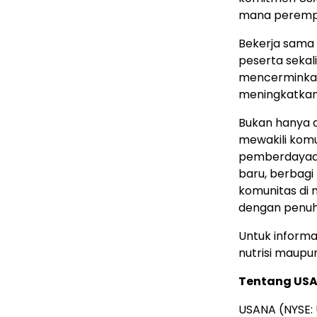
mana perempua
Bekerja sama
peserta sekal
mencerminkan
meningkatkan
Bukan hanya a
mewakili kom
pemberdayaan 
baru, berbagi
komunitas di
dengan penuh 
Untuk informa
nutrisi maupu
Tentang US
USANA (NYSE: 