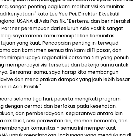
ma, sangat penting bagi kami melihat visi Komunitas
di kenyataan," kata Lee Yee Pei, Direktur Eksekutif
ional USANA di Asia Pasifik. "Bertemu dan berinteraksi
Partner perempuan dari seluruh Asia Pasifik sangat
bagi saya karena kami menciptakan komunitas
tujuan yang kuat. Pencapaian penting ini terwujud
sama dan komitmen semua tim kami di 11 pasar, dan
memimpin upaya regional ini bersama tim yang penuh
g mempercayai visi tersebut dan bekerja sama untuk
ya. Bersama-sama, saya harap kita membangun
lavive dan menciptakan dampak yang jauh lebih besar
 di Asia Pasifik."
acara selama tiga hari, peserta mengikuti program
ng dengan cermat dan berfokus pada kesehatan,
akuan, dan pemberdayaan. Kegiatannya antara lain
 eksklusif, sesi perawatan diri, momen bercerita, dan
membangun komunitas – semua ini memperkuat
NA untuk menciptakan lingkungan yang mendukung di