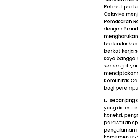
Retreat perta
Celavive menja
Pemasaran Reg
dengan Brand 
mengharukan 
berlandaskan 
berkat kerja 
saya bangga 
semangat yan
menciptakann
Komunitas Ce
bagi perempuan
Di sepanjang 
yang diranca
koneksi, peng
perawatan spa
pengalaman 
komitmen USA