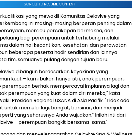
SCROLL TO RESUME CONTENT
rkualifikasi yang mewakili Komunitas Celavive yang
berkembang ini masing-masing berperan penting dalam
ercayaan, memicu percakapan bermakna, dan
peluang bagi perempuan untuk terhubung melalui
ama dalam hal kecantikan, kesehatan, dan perawatan
ipun beberapa peserta hadir sendirian dan lainnya
ta tim, semuanya pulang dengan tujuan baru.
lavive dibangun berdasarkan keyakinan yang
un kuat – kami bukan hanya istri, anak perempuan,
iap perempuan berhak mempercayai impiannya lagi dan
ok perempuan yang kuat dalam diri mereka," kata
Wakil Presiden Regional USANA di Asia Pasifik. "Tidak ada
t untuk memulai lagi, bangkit, bersinar, dan menjadi
erti yang seharusnya Anda wujudkan." Inilah inti dari
lavive – perempuan bangkit bersama-sama."
ancang dan menyelenggarakan Celavive Spa & Wellness