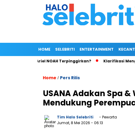
HOME
SELEBRITI
ENTERTAINMENT
KECANT
aim Wong, Ariel NOAH Terpinggirkan?
Klarifikasi Mengejutka
Home
Pers Rilis
/
USANA Adakan Spa & We
Mendukung Perempuan 
Tim Halo Selebriti
- Pewarta
Jumat, 8 Mei 2026
- 06:13