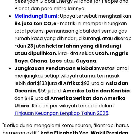
pekerjaan Global Energy Alliance for People and
Planet dan para mitra lainnya.
Melindungi Bumi
:
Upaya tersebut menghasilkan
84 juta ton CO₂e
-metrik ini memperhitungkan
total potensi pemanasan global dari semua gas
rumah kaca yang dihindari, dikurangi, atau diserap
-dan
23 juta hektar lahan yang dilindungi
atau dipulihkan
, kira-kira seluas
Utah
,
Inggris
Raya
,
Ghana
,
Laos
, atau
Guyana
.
Jangkauan Pendanaan Global:
Investasi amal
menjangkau setiap wilayah utama, termasuk
lebih dari $133 juta di
Afrika
; $93 juta di
Asia dan
Oseania
; $59 juta di
Amerika Latin dan Karibia
;
dan $49 juta
di Amerika Serikat dan Amerika
Utara
. Rincian per wilayah tersedia dalam
Tinjauan Keuangan Lengkap Tahun 2025
.
"Ketika dunia mengalami kemunduran, filantropi harus
berperan aktif,"
kata
Elizabeth Yee, Wakil Presiden