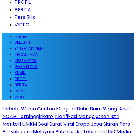
PROFIL
BERITA
Pers Rilis
VIDEO
Home
SELEBRITI
ENTERTAINMENT
KECANTIKAN
KESEHATAN
GAYA HIDUP
KLINIK
PROFIL
BERITA
Pers Rilis
VIDEO
Heboh! Wulan Guritno Manja di Bahu Baim Wong, Ariel
NOAH Terpinggirkan?
Klarifikasi Mengejutkan Istri
Menteri UMKM Soal Surat Viral Eropa
Jasa Siaran Pers
Persriliscom Melayani Publikasi ke Lebih dari 150 Media