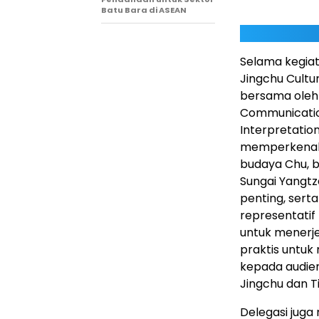
Batu Bara di ASEAN
Selama kegiat
Jingchu Cultur
bersama oleh 
Communicatio
Interpretatio
memperkenalk
budaya Chu, b
Sungai Yangtz
penting, sert
representatif
untuk menerje
praktis untuk
kepada audien
Jingchu dan T
Delegasi juga