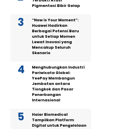
Terbukti Atasi
Pigmentasi Bibir Gelap
“Now is Your Moment”:
Huawei Hadirkan
Berbagai Potensi Baru
untuk Setiap Momen
Lewat Inovasi yang
Mencakup Seluruh
Skenario
Menghubungkan Industri
Pariwisata Global:
YeePay Membangun
Jembatan antara
Tiongkok dan Pasar
Penerbangan
Internasional
Haier Biomedical
Tampilkan Platform
Digital untuk Pengelolaan