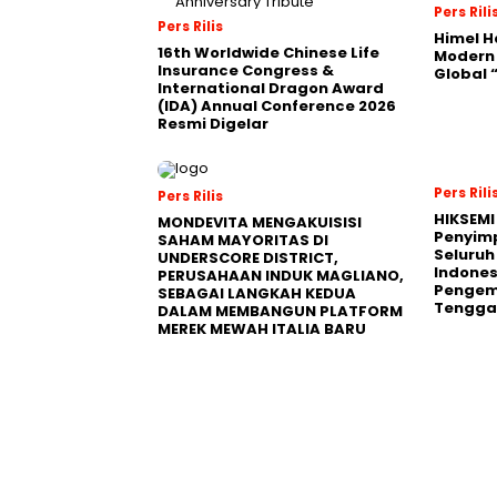
Pers Rili
Pers Rilis
Himel H
16th Worldwide Chinese Life
Modern
Insurance Congress &
Global
International Dragon Award
(IDA) Annual Conference 2026
Resmi Digelar
Pers Rili
Pers Rilis
HIKSEMI
MONDEVITA MENGAKUISISI
Penyim
SAHAM MAYORITAS DI
Seluruh
UNDERSCORE DISTRICT,
Indones
PERUSAHAAN INDUK MAGLIANO,
Pengemb
SEBAGAI LANGKAH KEDUA
Tengga
DALAM MEMBANGUN PLATFORM
MEREK MEWAH ITALIA BARU