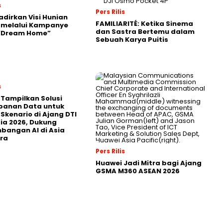
s
Pers Rilis
adirkan Visi Hunian
FAMILIARITÉ: Ketika Sinema
 melalui Kampanye
dan Sastra Bertemu dalam
 “Dream Home”
Sebuah Karya Puitis
s
 Tampilkan Solusi
panan Data untuk
 Skenario di Ajang DTI
ia 2026, Dukung
angan AI di Asia
ra
Pers Rilis
Huawei Jadi Mitra bagi Ajang
GSMA M360 ASEAN 2026