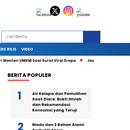
ERS RILIS
VIDEO
ri Menteri UMKM Soal Surat Viral Eropa
Jasa Siaran Pers Pers
BERITA POPULER
Air Kelapa dan Pemulihan
Saat Diare: Bukti Ilmiah
dan Rekomendasi
Konsumsi yang Teruji
Madu dan 3 Bahan Alami