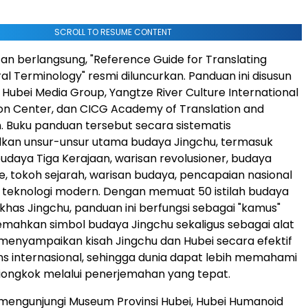
SCROLL TO RESUME CONTENT
an berlangsung, "Reference Guide for Translating
al Terminology" resmi diluncurkan. Panduan ini disusun
Hubei Media Group, Yangtze River Culture International
n Center, dan CICG Academy of Translation and
n. Buku panduan tersebut secara sistematis
an unsur-unsur utama budaya Jingchu, termasuk
udaya Tiga Kerajaan, warisan revolusioner, budaya
e, tokoh sejarah, warisan budaya, pencapaian nasional
a teknologi modern. Dengan memuat 50 istilah budaya
 khas Jingchu, panduan ini berfungsi sebagai "kamus"
mahkan simbol budaya Jingchu sekaligus sebagai alat
 menyampaikan kisah Jingchu dan Hubei secara efektif
s internasional, sehingga dunia dapat lebih memahami
iongkok melalui penerjemahan yang tepat.
 mengunjungi Museum Provinsi Hubei, Hubei Humanoid