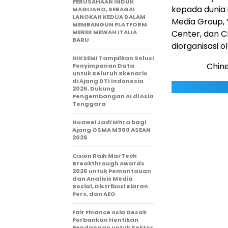
PERUSAHAAN INDUK
kepada dunia i
MAGLIANO, SEBAGAI
LANGKAH KEDUA DALAM
Media Group, 
MEMBANGUN PLATFORM
MEREK MEWAH ITALIA
Center, dan C
BARU
diorganisasi 
HIKSEMI Tampilkan Solusi
Chine
Penyimpanan Data
untuk Seluruh Skenario
di Ajang DTI Indonesia
2026, Dukung
Pengembangan AI di Asia
Tenggara
Huawei Jadi Mitra bagi
Ajang GSMA M360 ASEAN
2026
Cision Raih MarTech
Breakthrough Awards
2026 untuk Pemantauan
dan Analisis Media
Sosial, Distribusi Siaran
Pers, dan AEO
Fair Finance Asia Desak
Perbankan Hentikan
Pendanaan untuk Sektor