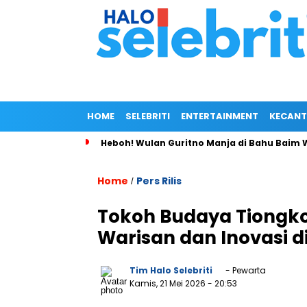
HOME
SELEBRITI
ENTERTAINMENT
KECANT
Heboh! Wulan Guritno Manja di Bahu Baim 
Home
Pers Rilis
/
Tokoh Budaya Tiongkok
Warisan dan Inovasi di
Tim Halo Selebriti
- Pewarta
Kamis, 21 Mei 2026
- 20:53