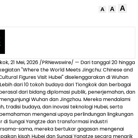
A
A
A
kok
,
21 Mei, 2026
/PRNewswire/ — Dari tanggal 20 hingga
, kegiatan "Where the World Meets Jingchu: Chinese and
Cultural Figures Visit Hubei" diselenggarakan di Wuhan
 Lebih dari 10 tokoh budaya dari Tiongkok dan berbagai
berasal dari bidang diplomasi publik, penerjemahan, dan
, mengunjungi Wuhan dan Jingzhou. Mereka mendalami
h, tradisi budaya, dan inovasi teknologi Hubei, serta
emahaman mengenai upaya perlindungan lingkungan
r di Sungai Yangtze dan transformasi industri
ersama-sama, mereka bertukar gagasan mengenai
aikan kisah Hubei dan Sungai Yangtze secara menarik