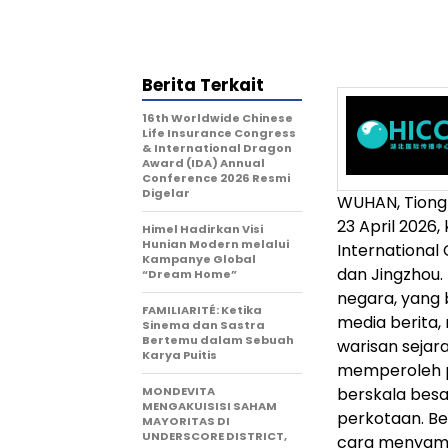
Berita Terkait
16th Worldwide Chinese
Life Insurance Congress
& International Dragon
Award (IDA) Annual
Conference 2026 Resmi
Digelar
WUHAN, Tiong
23 April 2026
Himel Hadirkan Visi
Hunian Modern melalui
International 
Kampanye Global
dan Jingzhou.
“Dream Home”
negara, yang 
FAMILIARITÉ: Ketika
media berita
Sinema dan Sastra
Bertemu dalam Sebuah
warisan sejara
Karya Puitis
memperoleh p
MONDEVITA
berskala besa
MENGAKUISISI SAHAM
perkotaan. B
MAYORITAS DI
UNDERSCORE DISTRICT,
cara menyamp