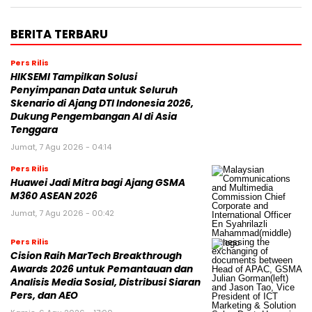
BERITA TERBARU
Pers Rilis
HIKSEMI Tampilkan Solusi
Penyimpanan Data untuk Seluruh
Skenario di Ajang DTI Indonesia 2026,
Dukung Pengembangan AI di Asia
Tenggara
Jumat, 7 Agu 2026 - 04:14
Pers Rilis
Huawei Jadi Mitra bagi Ajang GSMA
M360 ASEAN 2026
Jumat, 7 Agu 2026 - 00:42
Pers Rilis
Cision Raih MarTech Breakthrough
Awards 2026 untuk Pemantauan dan
Analisis Media Sosial, Distribusi Siaran
Pers, dan AEO