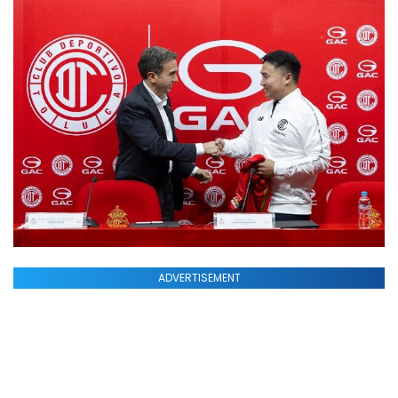
ADVERTISEMENT