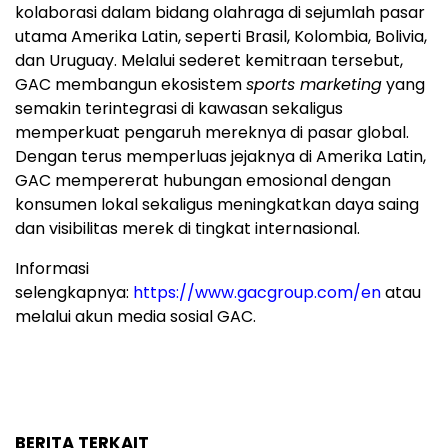
kolaborasi dalam bidang olahraga di sejumlah pasar
utama Amerika Latin, seperti Brasil, Kolombia, Bolivia,
dan Uruguay. Melalui sederet kemitraan tersebut,
GAC membangun ekosistem
sports marketing
yang
semakin terintegrasi di kawasan sekaligus
memperkuat pengaruh mereknya di pasar global.
Dengan terus memperluas jejaknya di Amerika Latin,
GAC mempererat hubungan emosional dengan
konsumen lokal sekaligus meningkatkan daya saing
dan visibilitas merek di tingkat internasional.
Informasi
selengkapnya:
https://www.gacgroup.com/en
atau
melalui akun media sosial GAC.
BERITA TERKAIT