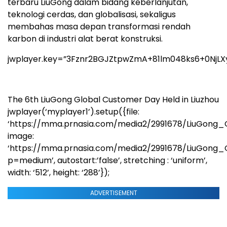
terbaru LiuGong dalam bidang keberlanjutan,
teknologi cerdas, dan globalisasi, sekaligus
membahas masa depan transformasi rendah
karbon di industri alat berat konstruksi.
jwplayer.key=”3Fznr2BGJZtpwZmA+81lm048ks6+0NjLX
The 6th LiuGong Global Customer Day Held in Liuzhou
jwplayer(‘myplayer1’).setup({file:
‘https://mma.prnasia.com/media2/2991678/LiuGong
image:
‘https://mma.prnasia.com/media2/2991678/LiuGon
p=medium’, autostart:’false’, stretching : ‘uniform’,
width: ‘512’, height: ‘288’});
ADVERTISEMENT