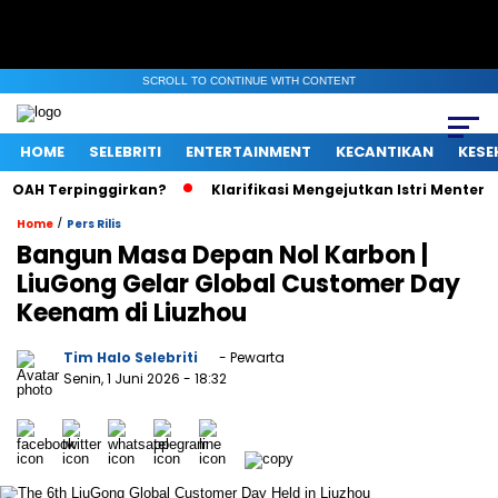
SCROLL TO CONTINUE WITH CONTENT
HOME
SELEBRITI
ENTERTAINMENT
KECANTIKAN
KESE
 Terpinggirkan?
Klarifikasi Mengejutkan Istri Menteri UMKM 
/
Home
Pers Rilis
Bangun Masa Depan Nol Karbon |
LiuGong Gelar Global Customer Day
Keenam di Liuzhou
Tim Halo Selebriti
- Pewarta
Senin, 1 Juni 2026
- 18:32