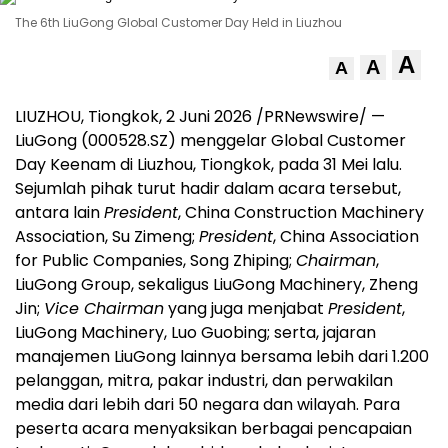
The 6th LiuGong Global Customer Day Held in Liuzhou
A
A
A
LIUZHOU, Tiongkok, 2 Juni 2026 /PRNewswire/ —
LiuGong (000528.SZ) menggelar Global Customer
Day Keenam di Liuzhou, Tiongkok, pada 31 Mei lalu.
Sejumlah pihak turut hadir dalam acara tersebut,
antara lain
President
, China Construction Machinery
Association, Su Zimeng;
President
, China Association
for Public Companies, Song Zhiping;
Chairman
,
LiuGong Group, sekaligus LiuGong Machinery, Zheng
Jin;
Vice Chairman
yang juga menjabat
President
,
LiuGong Machinery, Luo Guobing; serta, jajaran
manajemen LiuGong lainnya bersama lebih dari 1.200
pelanggan, mitra, pakar industri, dan perwakilan
media dari lebih dari 50 negara dan wilayah. Para
peserta acara menyaksikan berbagai pencapaian