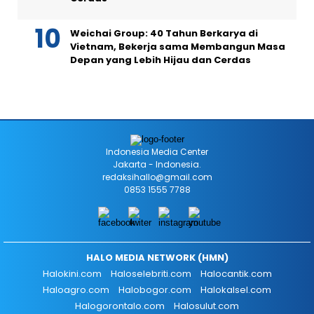
Weichai Group: 40 Tahun Berkarya di
Vietnam, Bekerja sama Membangun Masa
Depan yang Lebih Hijau dan Cerdas
Indonesia Media Center
Jakarta - Indonesia.
redaksihallo@gmail.com
0853 1555 7788
HALO MEDIA NETWORK (HMN)
Halokini.com
Haloselebriti.com
Halocantik.com
Haloagro.com
Halobogor.com
Halokalsel.com
Halogorontalo.com
Halosulut.com