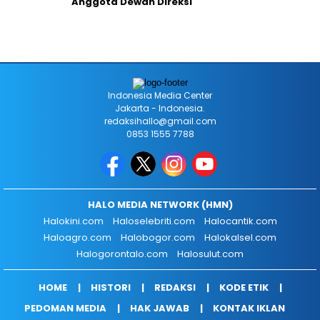
Anggota Dewan Direksi
Indonesia Media Center
Jakarta - Indonesia.
redaksihallo@gmail.com
0853 1555 7788
HALO MEDIA NETWORK (HMN)
Halokini.com
Haloselebriti.com
Halocantik.com
Haloagro.com
Halobogor.com
Halokalsel.com
Halogorontalo.com
Halosulut.com
HOME
HISTORI
REDAKSI
KODE ETIK
PEDOMAN MEDIA
HAK JAWAB
KONTAK IKLAN