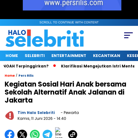
SCROLL TO CONTINUE WITH CONTENT
HOME
SELEBRITI
ENTERTAINMENT
KECANTIKAN
KESE
AH Terpinggirkan?
Klarifikasi Mengejutkan Istri Menteri UMK
/
Home
Pers Rilis
Kegiatan Sosial Hari Anak bersama
Sekolah Alternatif Anak Jalanan di
Jakarta
Tim Halo Selebriti
- Pewarta
Kamis, 11 Juni 2026
- 14:40