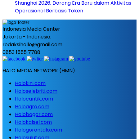
Shanghai 2026, Dorong Era Baru dalam Aktivitas
Operasional Berbasis Token
Indonesia Media Center
Jakarta - Indonesia.
redaksihallo@gmail.com
0853 1555 7788
HALO MEDIA NETWORK (HMN)
Halokini.com
Haloselebriti.com
Halocantik.com
Haloagro.com
Halobogor.com
Halokalsel.com
Halogorontalo.com
Halosulut.com