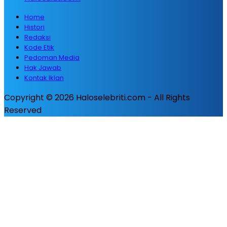
Home
Histori
Redaksi
Kode Etik
Pedoman Media
Hak Jawab
Kontak Iklan
Copyright © 2026 Haloselebriti.com - All Rights
Reserved