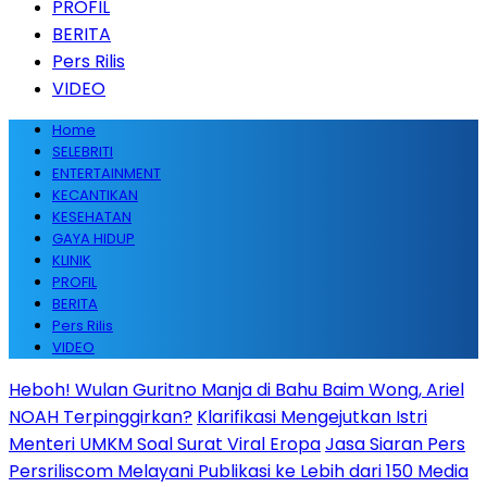
PROFIL
BERITA
Pers Rilis
VIDEO
Home
SELEBRITI
ENTERTAINMENT
KECANTIKAN
KESEHATAN
GAYA HIDUP
KLINIK
PROFIL
BERITA
Pers Rilis
VIDEO
Heboh! Wulan Guritno Manja di Bahu Baim Wong, Ariel
NOAH Terpinggirkan?
Klarifikasi Mengejutkan Istri
Menteri UMKM Soal Surat Viral Eropa
Jasa Siaran Pers
Persriliscom Melayani Publikasi ke Lebih dari 150 Media