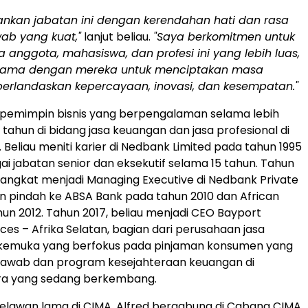
ankan jabatan ini dengan kerendahan hati dan rasa
ab yang kuat,"
lanjut beliau.
"Saya berkomitmen untuk
 anggota, mahasiswa, dan profesi ini yang lebih luas,
 sama dengan mereka untuk menciptakan masa
erlandaskan kepercayaan, inovasi, dan kesempatan."
 pemimpin bisnis yang berpengalaman selama lebih
h tahun di bidang jasa keuangan dan jasa profesional di
. Beliau meniti karier di Nedbank Limited pada tahun 1995
i jabatan senior dan eksekutif selama 15 tahun. Tahun
diangkat menjadi Managing Executive di Nedbank Private
 pindah ke ABSA Bank pada tahun 2010 dan African
un 2012. Tahun 2017, beliau menjadi CEO Bayport
ices – Afrika Selatan, bagian dari perusahaan jasa
kemuka yang berfokus pada pinjaman konsumen yang
jawab dan program kesejahteraan keuangan di
a yang sedang berkembang.
elawan lama di CIMA, Alfred bergabung di Cabang CIMA