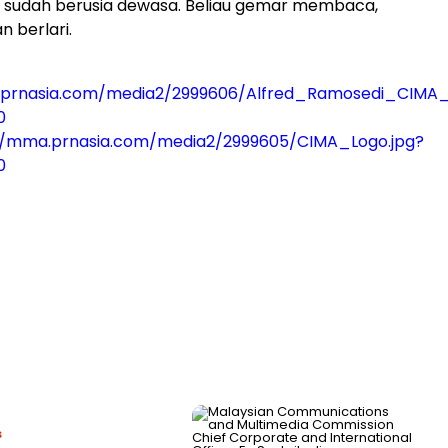
 sudah berusia dewasa. Beliau gemar membaca,
n berlari.
.prnasia.com/media2/2999606/Alfred_Ramosedi_CIMA_
0
//mma.prnasia.com/media2/2999605/CIMA_Logo.jpg?
0
s