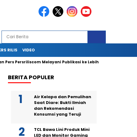
ERS RILIS
VIDEO
Persriliscom Melayani Publikasi ke Lebih dari 150 Media Online B
BERITA POPULER
Air Kelapa dan Pemulihan
Saat Diare: Bukti Ilmiah
dan Rekomendasi
Konsumsi yang Teruji
TCL Bawa Lini Produk Mini
LED dan Monitor Gaming