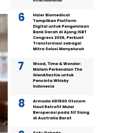
Internasional
Haier Biomedical
Tampilkan Platform
Digital untuk Pengelolaan
Bank Darah di Ajang ISBT
Congress 2026, Perkuat
Transformasi sebagai
Mitra Solusi Menyeluruh
Wood, Time & Wonder:
Malam Perkenalan The
GlenAllachie untuk
Pencinta Whisky
Indonesia
Armada HD1500 Otonom
Hasil Retrofit Mulai
Beroperasi pada Sif Siang
di Australia Barat
Satu Dekade