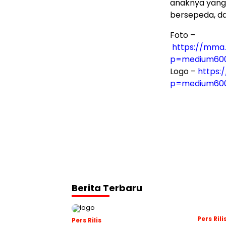
anaknya yang
bersepeda, da
Foto –
https://mma
p=medium60
Logo –
https:
p=medium60
Berita Terbaru
Pers Rili
Pers Rilis