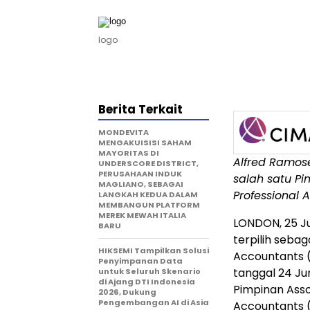
logo
Berita Terkait
MONDEVITA
MENGAKUISISI SAHAM
MAYORITAS DI
Alfred Ramose
UNDERSCORE DISTRICT,
PERUSAHAAN INDUK
salah satu Pi
MAGLIANO, SEBAGAI
Professional 
LANGKAH KEDUA DALAM
MEMBANGUN PLATFORM
MEREK MEWAH ITALIA
LONDON
,
25 J
BARU
terpilih seba
HIKSEMI Tampilkan Solusi
Accountants (
Penyimpanan Data
tanggal 24 Ju
untuk Seluruh Skenario
di Ajang DTI Indonesia
Pimpinan Assoc
2026, Dukung
Pengembangan AI di Asia
Accountants (A