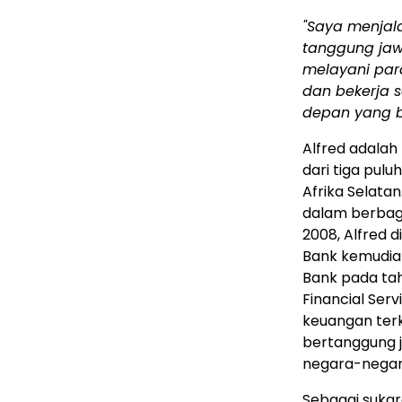
"Saya menjal
tanggung jaw
melayani para
dan bekerja
depan yang b
Alfred adalah
dari tiga pulu
Afrika Selatan
dalam berbaga
2008, Alfred 
Bank kemudian
Bank pada tah
Financial Serv
keuangan ter
bertanggung 
negara-negar
Sebagai sukar