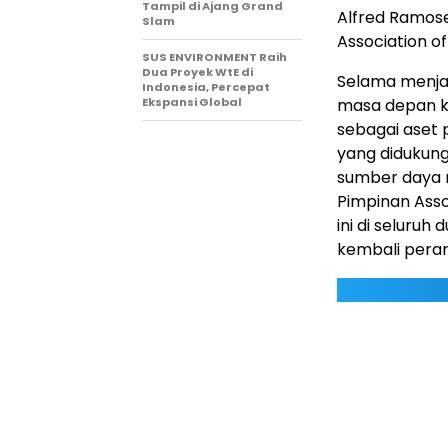
Tampil di Ajang Grand
Alfred Ramose
Slam
Association of
SUS ENVIRONMENT Raih
Dua Proyek WtE di
Selama menja
Indonesia, Percepat
Ekspansi Global
masa depan k
sebagai aset 
yang didukun
sumber daya m
Pimpinan Asso
ini di seluru
kembali peran