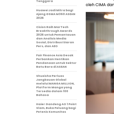
Tenggara
oleh CIMA dan
Huawei Jadi Mitra bagi
Ajang GSMA M360 ASEAN
2026
Cision Raih MarTech
Breakthrough Awards
2026 untuk Pemantauan
dan Analisis Media
Sosial, Distribusi Siaran
Pers, dan AEO
Fair Finance Asia Desak
Perbankan Hentikan
Pendanaan untuk Sektor
Batu Bara di ASEAN
Shueisha Perluas
Jangkauan Global
melalui MANGA MILLION,
Platform Manga yang
Tersedia dalam 100
Bahasa
Haier Gandeng AO 1 Point
Slam, Buka Peluang bagi
Petenis Komunitas