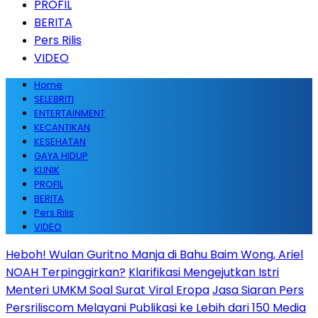
PROFIL
BERITA
Pers Rilis
VIDEO
Home
SELEBRITI
ENTERTAINMENT
KECANTIKAN
KESEHATAN
GAYA HIDUP
KLINIK
PROFIL
BERITA
Pers Rilis
VIDEO
Heboh! Wulan Guritno Manja di Bahu Baim Wong, Ariel
NOAH Terpinggirkan?
Klarifikasi Mengejutkan Istri
Menteri UMKM Soal Surat Viral Eropa
Jasa Siaran Pers
Persriliscom Melayani Publikasi ke Lebih dari 150 Media