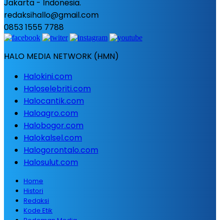
Jakarta - Indonesia.
redaksihallo@gmail.com
0853 1555 7788
HALO MEDIA NETWORK (HMN)
Halokini.com
Haloselebriti.com
Halocantik.com
Haloagro.com
Halobogor.com
Halokalsel.com
Halogorontalo.com
Halosulut.com
Home
Histori
Redaksi
Kode Etik