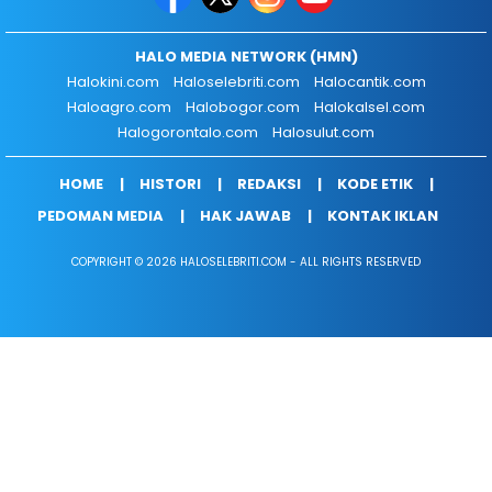
HALO MEDIA NETWORK (HMN)
Halokini.com
Haloselebriti.com
Halocantik.com
Haloagro.com
Halobogor.com
Halokalsel.com
Halogorontalo.com
Halosulut.com
HOME
HISTORI
REDAKSI
KODE ETIK
PEDOMAN MEDIA
HAK JAWAB
KONTAK IKLAN
COPYRIGHT © 2026 HALOSELEBRITI.COM - ALL RIGHTS RESERVED