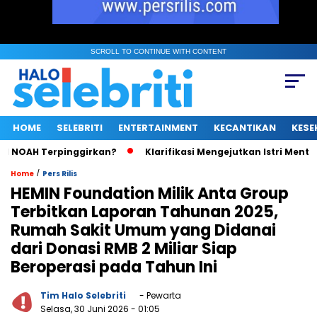
SCROLL TO CONTINUE WITH CONTENT
HOME
SELEBRITI
ENTERTAINMENT
KECANTIKAN
KESE
NOAH Terpinggirkan?
Klarifikasi Mengejutkan Istri Menteri U
/
Home
Pers Rilis
HEMIN Foundation Milik Anta Group
Terbitkan Laporan Tahunan 2025,
Rumah Sakit Umum yang Didanai
dari Donasi RMB 2 Miliar Siap
Beroperasi pada Tahun Ini
Tim Halo Selebriti
- Pewarta
Selasa, 30 Juni 2026
- 01:05