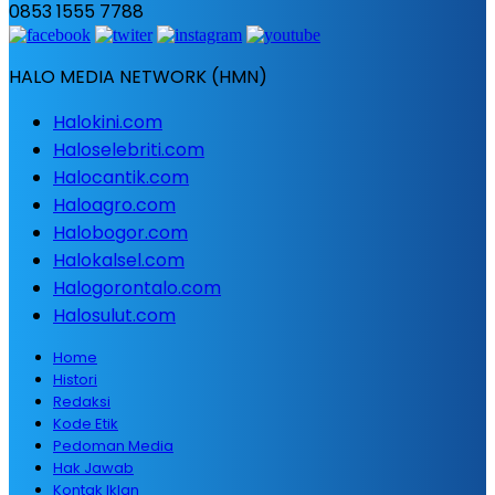
0853 1555 7788
HALO MEDIA NETWORK (HMN)
Halokini.com
Haloselebriti.com
Halocantik.com
Haloagro.com
Halobogor.com
Halokalsel.com
Halogorontalo.com
Halosulut.com
Home
Histori
Redaksi
Kode Etik
Pedoman Media
Hak Jawab
Kontak Iklan