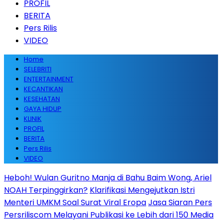
PROFIL
BERITA
Pers Rilis
VIDEO
Home
SELEBRITI
ENTERTAINMENT
KECANTIKAN
KESEHATAN
GAYA HIDUP
KLINIK
PROFIL
BERITA
Pers Rilis
VIDEO
Heboh! Wulan Guritno Manja di Bahu Baim Wong, Ariel
NOAH Terpinggirkan?
Klarifikasi Mengejutkan Istri
Menteri UMKM Soal Surat Viral Eropa
Jasa Siaran Pers
Persriliscom Melayani Publikasi ke Lebih dari 150 Media