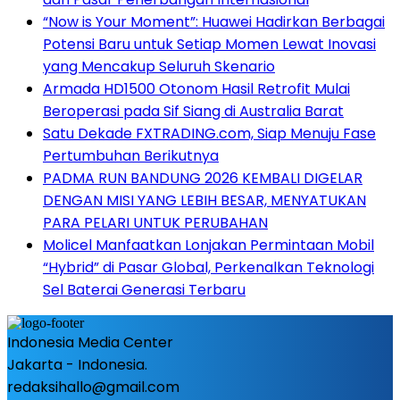
“Now is Your Moment”: Huawei Hadirkan Berbagai
Potensi Baru untuk Setiap Momen Lewat Inovasi
yang Mencakup Seluruh Skenario
Armada HD1500 Otonom Hasil Retrofit Mulai
Beroperasi pada Sif Siang di Australia Barat
Satu Dekade FXTRADING.com, Siap Menuju Fase
Pertumbuhan Berikutnya
PADMA RUN BANDUNG 2026 KEMBALI DIGELAR
DENGAN MISI YANG LEBIH BESAR, MENYATUKAN
PARA PELARI UNTUK PERUBAHAN
Molicel Manfaatkan Lonjakan Permintaan Mobil
“Hybrid” di Pasar Global, Perkenalkan Teknologi
Sel Baterai Generasi Terbaru
Indonesia Media Center
Jakarta - Indonesia.
redaksihallo@gmail.com