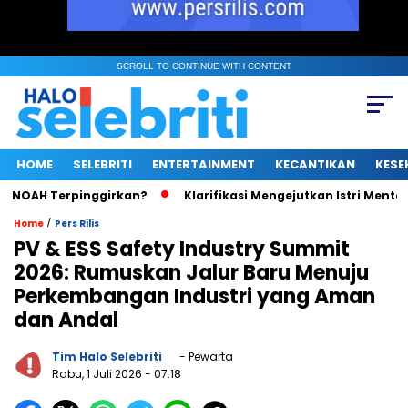
SCROLL TO CONTINUE WITH CONTENT
HOME
SELEBRITI
ENTERTAINMENT
KECANTIKAN
KESE
H Terpinggirkan?
Klarifikasi Mengejutkan Istri Menteri UMKM
/
Home
Pers Rilis
PV & ESS Safety Industry Summit
2026: Rumuskan Jalur Baru Menuju
Perkembangan Industri yang Aman
dan Andal
Tim Halo Selebriti
- Pewarta
Rabu, 1 Juli 2026
- 07:18