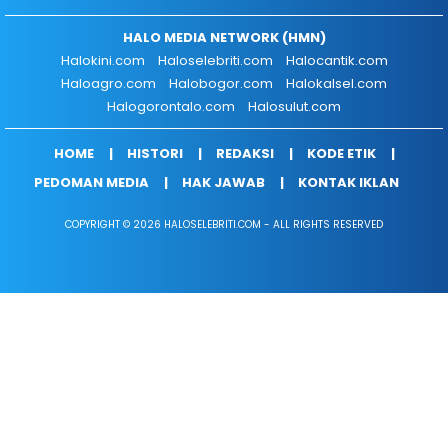
HALO MEDIA NETWORK (HMN)
Halokini.com
Haloselebriti.com
Halocantik.com
Haloagro.com
Halobogor.com
Halokalsel.com
Halogorontalo.com
Halosulut.com
HOME
HISTORI
REDAKSI
KODE ETIK
PEDOMAN MEDIA
HAK JAWAB
KONTAK IKLAN
COPYRIGHT © 2026 HALOSELEBRITI.COM - ALL RIGHTS RESERVED