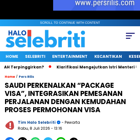
SCROLL TO CONTINUE WITH CONTENT
HOME
SELEBRITI
ENTERTAINMENT
KECANTIKAN
KESE
pinggirkan?
Klarifikasi Mengejutkan Istri Menteri UMKM Soal 
/
Home
Pers Rilis
SAUDI PERKENALKAN “PACKAGE
VISA”, INTEGRASIKAN PEMESANAN
PERJALANAN DENGAN KEMUDAHAN
PROSES PERMOHONAN VISA
Tim Halo Selebriti
- Pewarta
Rabu, 8 Juli 2026
- 13:16