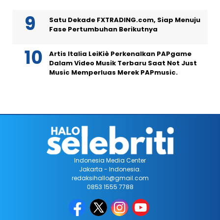
Satu Dekade FXTRADING.com, Siap Menuju
Fase Pertumbuhan Berikutnya
Artis Italia LeiKiè Perkenalkan PAPgame
Dalam Video Musik Terbaru Saat Not Just
Music Memperluas Merek PAPmusic.
Indonesia Media Center
Jakarta - Indonesia.
redaksihallo@gmail.com
0853 1555 7788