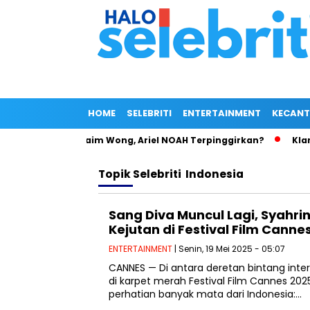
HOME
SELEBRITI
ENTERTAINMENT
KECANT
nja di Bahu Baim Wong, Ariel NOAH Terpinggirkan?
Klarifi
Topik
Selebriti Indonesia
Sang Diva Muncul Lagi, Syahrin
Kejutan di Festival Film Canne
ENTERTAINMENT
| Senin, 19 Mei 2025 - 05:07
CANNES — Di antara deretan bintang int
di karpet merah Festival Film Cannes 202
perhatian banyak mata dari Indonesia:…