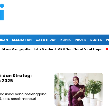
IKAN
KESEHATAN
GAYA HIDUP
KLINIK
PROFIL
BERITA
P
kasi Mengejutkan Istri Menteri UMKM Soal Surat Viral Eropa
Ja
i dan Strategi
s 2025
ernasional yang melenggang
5, satu sosok mencuri