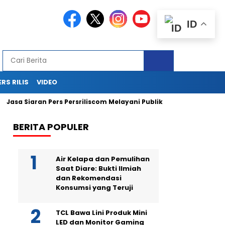
ID
ERS RILIS
VIDEO
sa Siaran Pers Persriliscom Melayani Publikasi ke Lebih dari 150
BERITA POPULER
Air Kelapa dan Pemulihan
Saat Diare: Bukti Ilmiah
dan Rekomendasi
Konsumsi yang Teruji
TCL Bawa Lini Produk Mini
LED dan Monitor Gaming