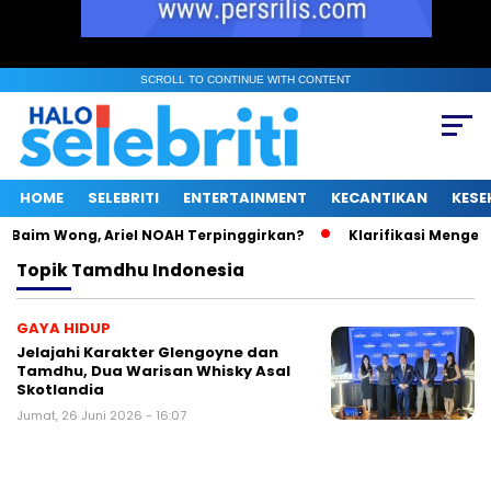
SCROLL TO CONTINUE WITH CONTENT
HOME
SELEBRITI
ENTERTAINMENT
KECANTIKAN
KESE
Baim Wong, Ariel NOAH Terpinggirkan?
Klarifikasi Mengejutk
Topik
Tamdhu Indonesia
GAYA HIDUP
Jelajahi Karakter Glengoyne dan
Tamdhu, Dua Warisan Whisky Asal
Skotlandia
Jumat, 26 Juni 2026 - 16:07