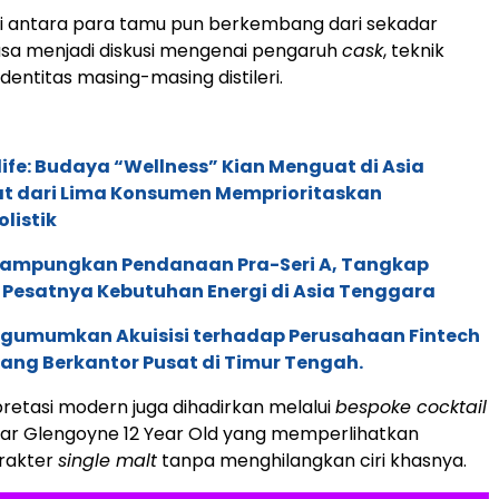
i antara para tamu pun berkembang dari sekadar
a menjadi diskusi mengenai pengaruh
cask
, teknik
identitas masing-masing distileri.
life: Budaya “Wellness” Kian Menguat di Asia
pat dari Lima Konsumen Memprioritaskan
listik
Rampungkan Pendanaan Pra-Seri A, Tangkap
 Pesatnya Kebutuhan Energi di Asia Tenggara
gumumkan Akuisisi terhadap Perusahaan Fintech
yang Berkantor Pusat di Timur Tengah.
pretasi modern juga dihadirkan melalui
bespoke cocktail
ar Glengoyne 12 Year Old yang memperlihatkan
karakter
single malt
tanpa menghilangkan ciri khasnya.