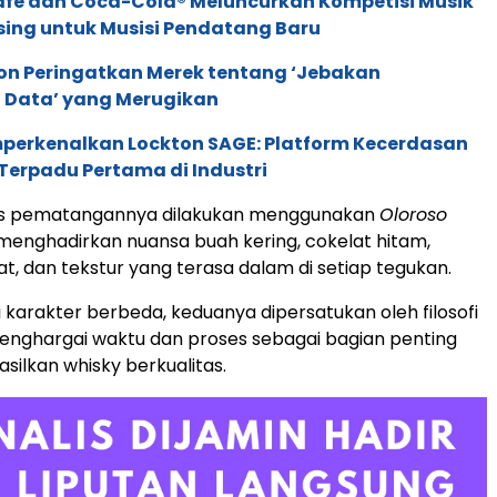
afe dan Coca-Cola® Meluncurkan Kompetisi Musik
sing untuk Musisi Pendatang Baru
ion Peringatkan Merek tentang ‘Jebakan
 Data’ yang Merugikan
perkenalkan Lockton SAGE: Platform Kecerdasan
Terpadu Pertama di Industri
es pematangannya dilakukan menggunakan
Oloroso
 menghadirkan nuansa buah kering, cokelat hitam,
, dan tekstur yang terasa dalam di setiap tegukan.
i karakter berbeda, keduanya dipersatukan oleh filosofi
enghargai waktu dan proses sebagai bagian penting
ilkan whisky berkualitas.