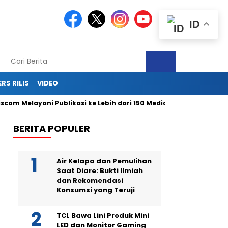
ID
ERS RILIS
VIDEO
 Melayani Publikasi ke Lebih dari 150 Media Online Berbagai Segme
BERITA POPULER
Air Kelapa dan Pemulihan
Saat Diare: Bukti Ilmiah
dan Rekomendasi
Konsumsi yang Teruji
TCL Bawa Lini Produk Mini
LED dan Monitor Gaming