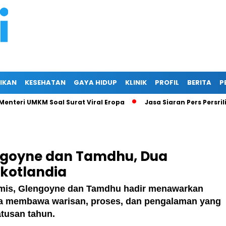
IKAN
KESEHATAN
GAYA HIDUP
KLINIK
PROFIL
BERITA
P
ri UMKM Soal Surat Viral Eropa
Jasa Siaran Pers Persriliscom
engoyne dan Tamdhu, Dua
Skotlandia
amis, Glengoyne dan Tamdhu hadir menawarkan
eka membawa warisan, proses, dan pengalaman yang
tusan tahun.