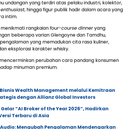
u undangan yang terdiri atas pelaku industri, kolektor,
 enthusiast
, hingga figur publik hadir dalam acara yang
a intim.
k menikmati rangkaian
four-course dinner
yang
ngan beberapa varian Glengoyne dan Tamdhu,
pengalaman yang memadukan cita rasa kuliner,
an eksplorasi karakter whisky.
 mencerminkan perubahan cara pandang konsumen
rhadap minuman premium.
 Bisnis Wealth Management melalui Kemitraan
rategis dengan Allianz Global Investors
 Gelar “AI Broker of the Year 2026”, Hadirkan
ersi Terbaru di Asia
c Audio: Mengubah Pengalaman Mendengarkan