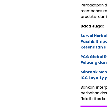
Percakapan d
membahas ras
produksi, dan 
Baca Juga:
Survei Herba
Pasifik, Em
Kesehatan Ho
PCG Global 
Peluang dari
Mintoak Men
ICC Loyalty 
Bahkan, inter
berbahan das
fleksibilitas 