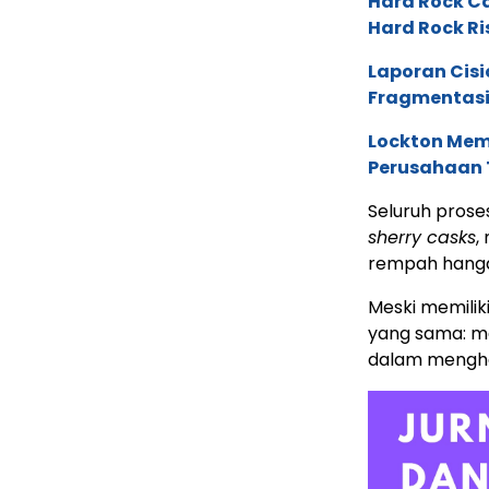
Hard Rock C
Hard Rock Ri
Laporan Cis
Fragmentasi
Lockton Mem
Perusahaan 
Seluruh pros
sherry casks
,
rempah hangat
Meski memilik
yang sama: m
dalam menghas