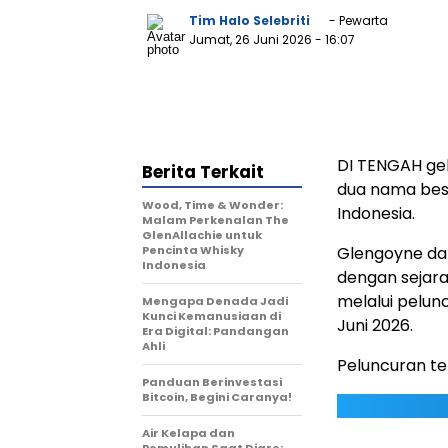
Tim Halo Selebriti
- Pewarta
Jumat, 26 Juni 2026
- 16:07
DI TENGAH ge
Berita Terkait
dua nama besa
Wood, Time & Wonder:
Indonesia.
Malam Perkenalan The
GlenAllachie untuk
Pencinta Whisky
Glengoyne da
Indonesia
dengan sejar
melalui pelun
Mengapa Denada Jadi
Kunci Kemanusiaan di
Juni 2026.
Era Digital: Pandangan
Ahli
Peluncuran t
Panduan Berinvestasi
Bitcoin, Begini Caranya!
Air Kelapa dan