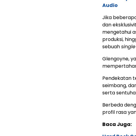
Audio
Jika beberapa
dan eksklusivi
mengetahui asa
produksi, hin
sebuah
single
Glengoyne, yan
mempertahanka
Pendekatan te
seimbang, dan
serta sentuh
Berbeda deng
profil rasa ya
Baca Juga: