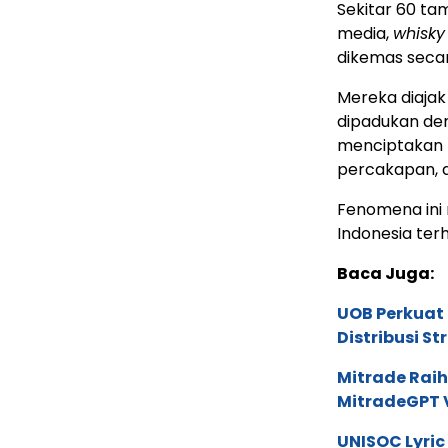
Sekitar 60 tam
media,
whisky
dikemas secar
Mereka diaja
dipadukan de
menciptakan 
percakapan, d
Fenomena ini
Indonesia te
Baca Juga:
UOB Perkuat
Distribusi St
Mitrade Raih
MitradeGPT V
UNISOC Lyri