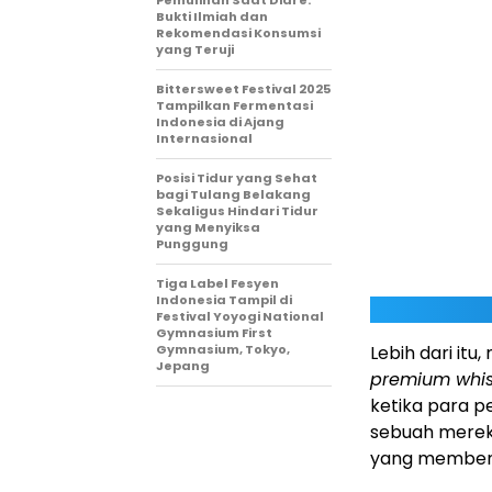
Pemulihan Saat Diare:
Bukti Ilmiah dan
Rekomendasi Konsumsi
yang Teruji
Bittersweet Festival 2025
Tampilkan Fermentasi
Indonesia di Ajang
Internasional
Posisi Tidur yang Sehat
bagi Tulang Belakang
Sekaligus Hindari Tidur
yang Menyiksa
Punggung
Tiga Label Fesyen
Indonesia Tampil di
Festival Yoyogi National
Gymnasium First
Gymnasium, Tokyo,
Lebih dari it
Jepang
premium whi
ketika para p
sebuah merek, 
yang membent