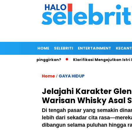
HOME
SELEBRITI
ENTERTAINMENT
KECANT
el NOAH Terpinggirkan?
Klarifikasi Mengejutkan Istri Mente
Home
GAYA HIDUP
/
Jelajahi Karakter Gl
Warisan Whisky Asal 
Di tengah pasar yang semakin din
lebih dari sekadar cita rasa—mer
dibangun selama puluhan hingga ra