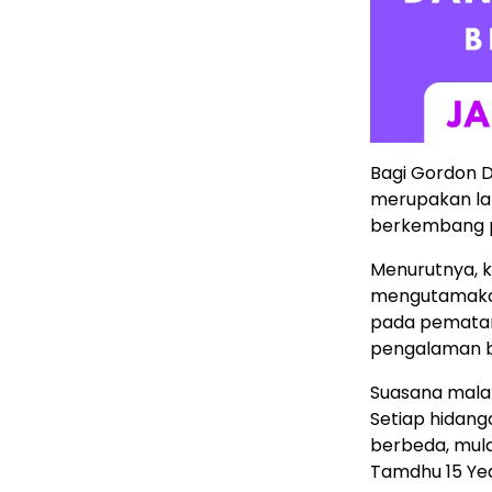
Bagi Gordon D
merupakan lan
berkembang p
Menurutnya, k
mengutamaka
pada pemata
pengalaman be
Suasana mala
Setiap hidang
berbeda, mula
Tamdhu 15 Yea