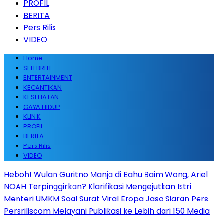
PROFIL
BERITA
Pers Rilis
VIDEO
Home
SELEBRITI
ENTERTAINMENT
KECANTIKAN
KESEHATAN
GAYA HIDUP
KLINIK
PROFIL
BERITA
Pers Rilis
VIDEO
Heboh! Wulan Guritno Manja di Bahu Baim Wong, Ariel
NOAH Terpinggirkan?
Klarifikasi Mengejutkan Istri
Menteri UMKM Soal Surat Viral Eropa
Jasa Siaran Pers
Persriliscom Melayani Publikasi ke Lebih dari 150 Media