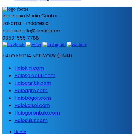
Indonesia Media Center
Jakarta - Indonesia.
redaksihallo@gmail.com
0853 1555 7788
HALO MEDIA NETWORK (HMN)
Halokini.com
Haloselebriti.com
Halocantik.com
Haloagro.com
Halobogor.com
Halokalsel.com
Halogorontalo.com
Halosulut.com
Home